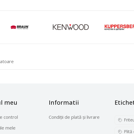
ratoare
ul meu
Informatii
Etiche
e control
Condiții de plată și livrare
Frite
le mele
Plită