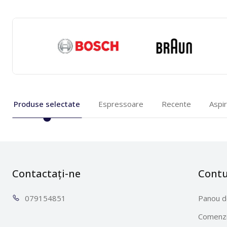
Produse selectate
Espressoare
Recente
Aspi
Contactați-ne
Cont
0791
54851
Panou d
Comenzi