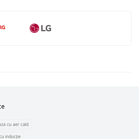
te
uza cu aer cald
 cu inducţie