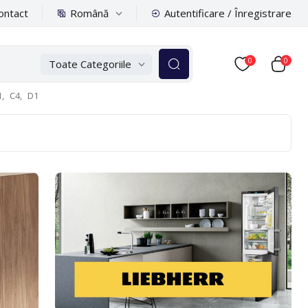
Română
ontact
Autentificare / Înregistrare
0
0
Toate Categoriile
,
C4,
D1