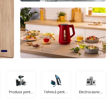
Produse pentru frumusete si sanatate
Tehnică pentru casă
Electrocasnice mari