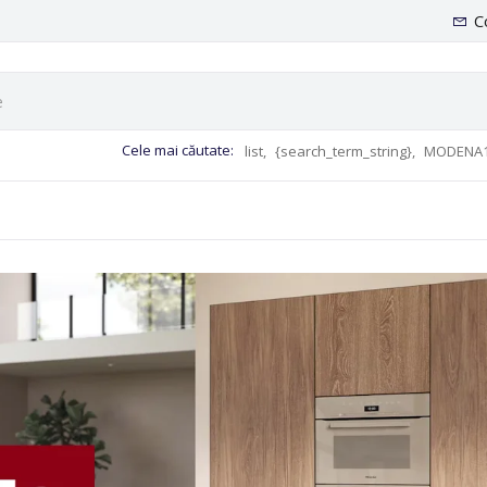
C
Cele mai căutate:
list,
{search_term_string},
MODENA1