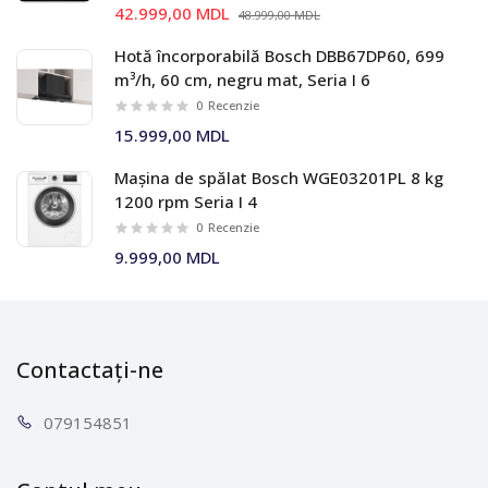
42.999,00 MDL
48.999,00 MDL
Hotă încorporabilă Bosch DBB67DP60, 699
m³/h, 60 cm, negru mat, Seria I 6
0
Recenzie
15.999,00 MDL
Mașina de spălat Bosch WGE03201PL 8 kg
1200 rpm Seria I 4
0
Recenzie
9.999,00 MDL
Contactați-ne
0791
54851