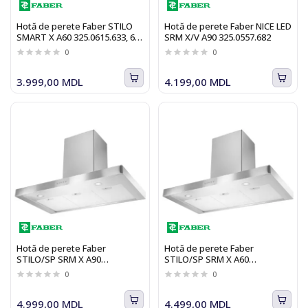
Hotă de perete Faber STILO
Hotă de perete Faber NICE LED
SMART X A60 325.0615.633, 60
SRM X/V A90 325.0557.682
cm, 435 m3/h, inox
0
0
3.999,00 MDL
4.199,00 MDL
Hotă de perete Faber
Hotă de perete Faber
STILO/SP SRM X A90
STILO/SP SRM X A60
325.0557.664, 90 cm, 650 m3/h,
325.0557.663, 60 cm, 650 m3/h,
0
0
inox
inox
4.999,00 MDL
4.499,00 MDL