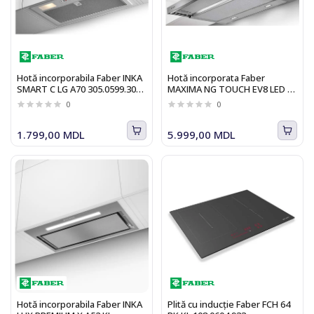
Hotă incorporabila Faber INKA
Hotă incorporata Faber
SMART C LG A70 305.0599.306,
MAXIMA NG TOUCH EV8 LED X
500 m3/h, clasa C, 70 cm
A60 315.0635.146
0
0
1.799,00 MDL
5.999,00 MDL
Hotă incorporabila Faber INKA
Plită cu inducție Faber FCH 64