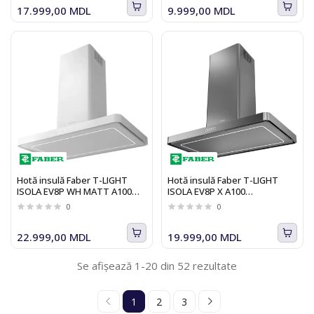
17.999,00 MDL
9.999,00 MDL
Hotă insulă Faber T-LIGHT
Hotă insulă Faber T-LIGHT
ISOLA EV8P WH MATT A100
ISOLA EV8P X A100
110.0456.265
110.0456.264
0
0
22.999,00 MDL
19.999,00 MDL
Se afișează 1-20 din 52 rezultate
1
2
3