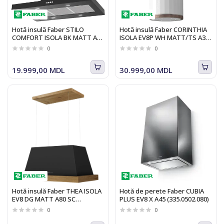
Hotă insulă Faber STILO
Hotă insulă Faber CORINTHIA
COMFORT ISOLA BK MATT A90
ISOLA EV8P WH MATT/TS A37
325.0618.792
110.0456.219
0
0
19.999,00 MDL
30.999,00 MDL
Hotă insulă Faber THEA ISOLA
Hotă de perete Faber CUBIA
EV8 DG MATT A80 SC
PLUS EV8 X A45 (335.0502.080)
321.0517.782
0
0