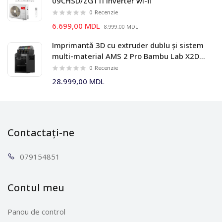
09CHSD/ZG11I Inverter wi-fi
0
Recenzie
6.699,00 MDL
8.999,00 MDL
Imprimantă 3D cu extruder dublu și sistem
multi-material AMS 2 Pro Bambu Lab X2D
Combo
0
Recenzie
28.999,00 MDL
Contactați-ne
0791
54851
Contul meu
Panou de control