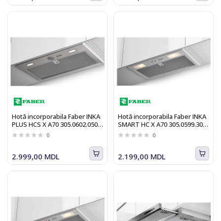
Hotă incorporabila Faber INKA
Hotă incorporabila Faber INKA
PLUS HCS X A70 305.0602.050,
SMART HC X A70 305.0599.308,
580 m3/h, 70 cm, inox
390 m3/h, clasa B, 70 cm, inox
0
0
2.999,00 MDL
2.199,00 MDL