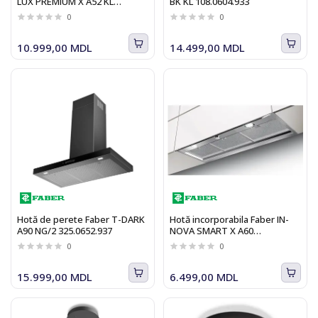
LUX PREMIUM X A52 KL
BK KL 108.0604.933
305.0658.601, 670 m3/h, 52 cm,
0
0
Inox
10.999,00 MDL
14.499,00 MDL
Hotă de perete Faber T-DARK
Hotă incorporabila Faber IN-
A90 NG/2 325.0652.937
NOVA SMART X A60
305.0557.680
0
0
15.999,00 MDL
6.499,00 MDL