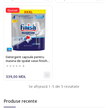
Epuizat
Detergent capsule pentru
masina de spalat vase Finish
Quantum All-in-1 60
0
339,00 MDL
Se afișează 1-5 din 5 rezultate
Produse recente