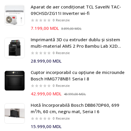
Aparat de aer condiționat TCL SaveIN TAC-
09CHSD/ZG11I Inverter wi-fi
0
Recenzie
7.199,00 MDL
8.899,00 MDL
Imprimantă 3D cu extruder dublu și sistem
multi-material AMS 2 Pro Bambu Lab X2D
Combo
0
Recenzie
28.999,00 MDL
Cuptor incorporabil cu opțiune de microunde
Bosch HMG778NB1 Seria I 8
0
Recenzie
42.999,00 MDL
48.999,00 MDL
Hotă încorporabilă Bosch DBB67DP60, 699
m³/h, 60 cm, negru mat, Seria I 6
0
Recenzie
15.999,00 MDL