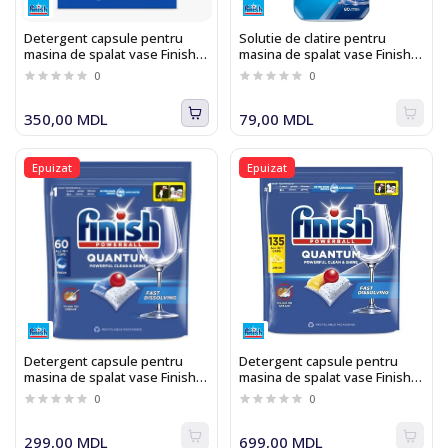
Detergent capsule pentru
Solutie de clatire pentru
masina de spalat vase Finish
masina de spalat vase Finish
Power Essential, 90 tablete
Rinse & Shine Aid
0
0
350,00 MDL
79,00 MDL
Epuizat
Epuizat
Detergent capsule pentru
Detergent capsule pentru
masina de spalat vase Finish
masina de spalat vase Finish
Quantum Fresh 60
Quantum All-in-1 135
0
0
299,00 MDL
699,00 MDL