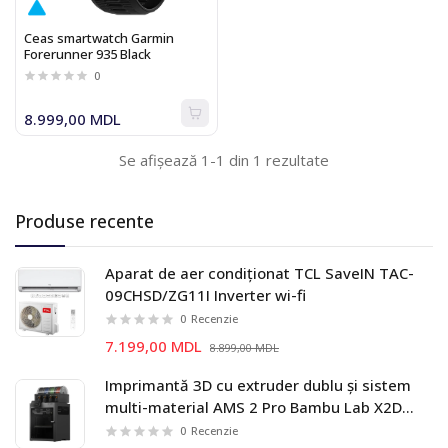
Ceas smartwatch Garmin
Forerunner 935 Black
0
8.999,00 MDL
Se afișează 1-1 din 1 rezultate
Produse recente
Aparat de aer condiționat TCL SaveIN TAC-
09CHSD/ZG11I Inverter wi-fi
0
Recenzie
7.199,00 MDL
8.899,00 MDL
Imprimantă 3D cu extruder dublu și sistem
multi-material AMS 2 Pro Bambu Lab X2D
Combo
0
Recenzie