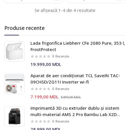
Se afișează 1-4 din 4 rezultate
Produse recente
Lada frigorifica Liebherr CFe 2080 Pure, 353 l,
FrostProtect
0
Recenzie
19.999,00 MDL
Aparat de aer condiționat TCL SaveIN TAC-
09CHSD/ZG11I Inverter wi-fi
0
Recenzie
7.199,00 MDL
8.899,00 MDL
Imprimantă 3D cu extruder dublu și sistem
multi-material AMS 2 Pro Bambu Lab X2D
Combo
0
Recenzie
28.999,00 MDL