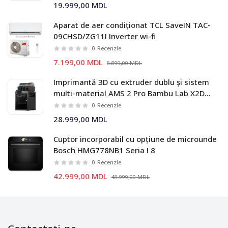
19.999,00 MDL
Aparat de aer condiționat TCL SaveIN TAC-
09CHSD/ZG11I Inverter wi-fi
0
Recenzie
7.199,00 MDL
8.899,00 MDL
Imprimantă 3D cu extruder dublu și sistem
multi-material AMS 2 Pro Bambu Lab X2D
Combo
0
Recenzie
28.999,00 MDL
Cuptor incorporabil cu opțiune de microunde
Bosch HMG778NB1 Seria I 8
0
Recenzie
42.999,00 MDL
48.999,00 MDL