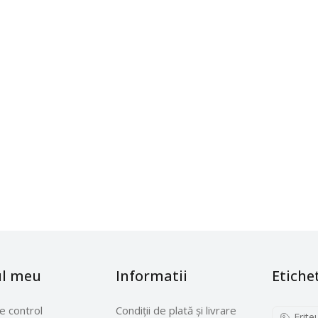
ul meu
Informatii
Etiche
e control
Condiții de plată și livrare
Frite