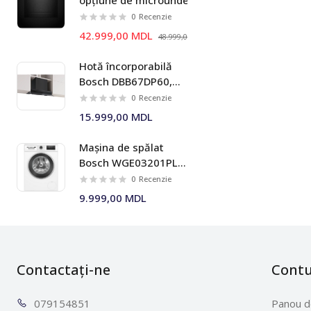
opțiune de microunde
Bosch HMG778NB1 Seria I
0
Recenzie
8
42.999,00 MDL
48.999,00 MDL
Hotă încorporabilă
Bosch DBB67DP60,
699 m³/h, 60 cm,
0
Recenzie
negru mat, Seria I 6
15.999,00 MDL
Mașina de spălat
Bosch WGE03201PL 8
kg 1200 rpm Seria I 4
0
Recenzie
9.999,00 MDL
Contactați-ne
Cont
0791
54851
Panou d