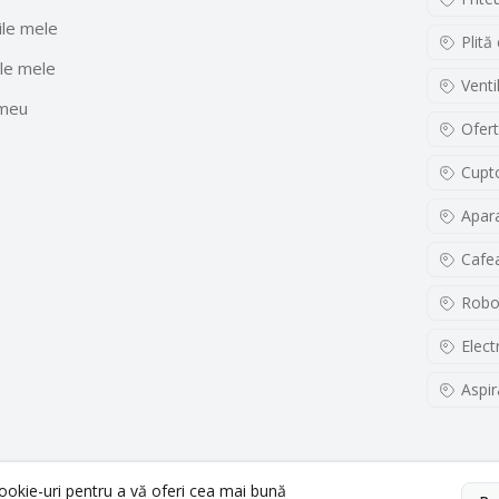
le mele
Plită
le mele
Venti
 meu
Ofert
Cupto
Apara
Cafe
Robo
Elect
Aspir
cookie-uri pentru a vă oferi cea mai bună