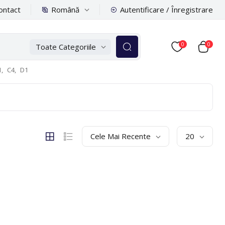
Română
ontact
Autentificare / Înregistrare
0
0
Toate Categoriile
,
C4,
D1
Cele Mai Recente
20