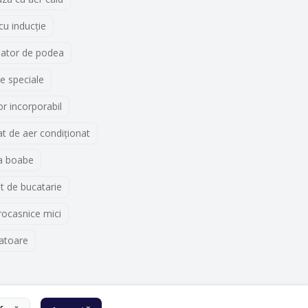
 cu inducţie
lator de podea
e speciale
r incorporabil
t de aer condiționat
a boabe
t de bucatarie
rocasnice mici
atoare