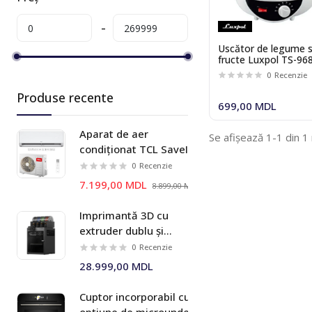
Uscător de legume s
fructe Luxpol TS-96
Borowik
0
Recenzie
Produse recente
699,00 MDL
Aparat de aer
Se afișează 1-1 din 1
condiționat TCL SaveIN
TAC-09CHSD/ZG11I
0
Recenzie
Inverter wi-fi
7.199,00 MDL
8.899,00 MDL
Imprimantă 3D cu
extruder dublu și
sistem multi-material
0
Recenzie
AMS 2 Pro Bambu Lab
28.999,00 MDL
X2D Combo
Cuptor incorporabil cu