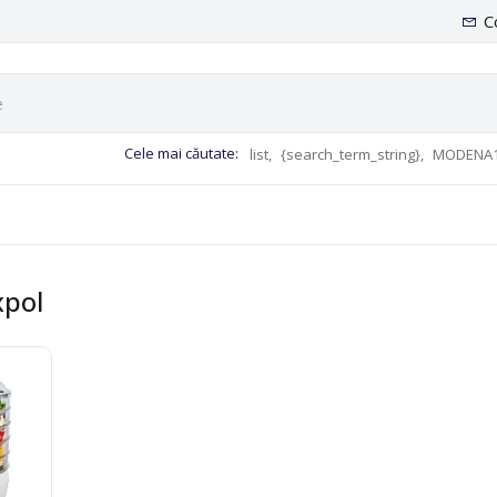
C
Cele mai căutate:
list,
{search_term_string},
MODENA1
xpol