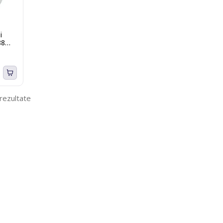
i
88
 rezultate