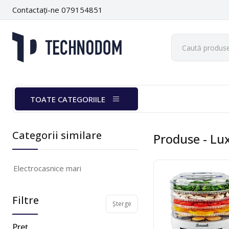
Contactați-ne 079154851
TOATE CATEGORIILE
Categorii similare
Produse
- Lu
Electrocasnice mari
Filtre
Șterge
Preț