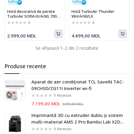
Hotă decorativă de perete
Hotă TurboAir Thunder
TurboAir SOFIA IX/A/60, 700
WH/A/60/LX
m3/h, inox
0
0
2.999,00 MDL
4.699,00 MDL
Se afișează 1-2 din 2 rezultate
Produse recente
Aparat de aer condiționat TCL SaveIN TAC-
09CHSD/ZG11I Inverter wi-fi
0
Recenzie
7.199,00 MDL
8.899,00 MDL
Imprimantă 3D cu extruder dublu și sistem
multi-material AMS 2 Pro Bambu Lab X2D
Combo
0
Recenzie