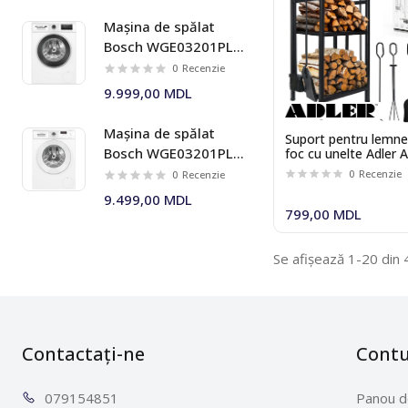
Mașina de spălat
Smeg
Bosch WGE03201PL 8
Tefal
kg 1200 rpm Seria I 4
0
Recenzie
9.999,00 MDL
Teka
Whirlpool
Mașina de spălat
Suport pentru lemne
Bosch WGE03201PL 8
foc cu unelte Adler 
6815
kg 1200 rpm Seria I 2
0
Recenzie
0
Recenzie
9.499,00 MDL
799,00 MDL
Se afișează 1-20 din 
Contactați-ne
Cont
0791
54851
Panou d