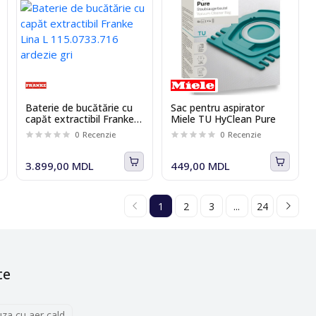
Baterie de bucătărie cu
Sac pentru aspirator
capăt extractibil Franke
Miele TU HyClean Pure
Lina L 115.0733.716
0
Recenzie
0
Recenzie
ardezie gri
3.899,00 MDL
449,00 MDL
1
2
3
...
24
te
uza cu aer cald