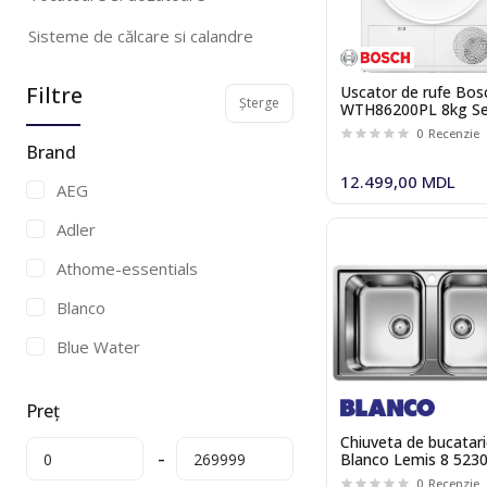
Sisteme de călcare si calandre
Perie pentru aspirator
Filtre
Uscator de rufe Bos
Șterge
WTH86200PL 8kg Ser
Coșuri de gunoi
4
0
Recenzie
Brand
Kit de supraetajare
12.499,00 MDL
AEG
Saci de praf si parfumuri pentru
uscătoare
Adler
Detergenţi
Athome-essentials
Veselă
Blanco
Blue Water
Diverse
Bosch
Filtre pentru frigidere, hote si
Preț
aspiratoare
Braun
Chiuveta de bucatar
Blanco Lemis 8 523
Camry
86x50 cm
0
Recenzie