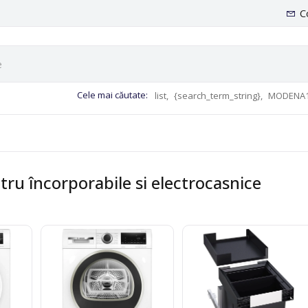
C
Cele mai căutate:
list,
{search_term_string},
MODENA1
tru încorporabile si electrocasnice