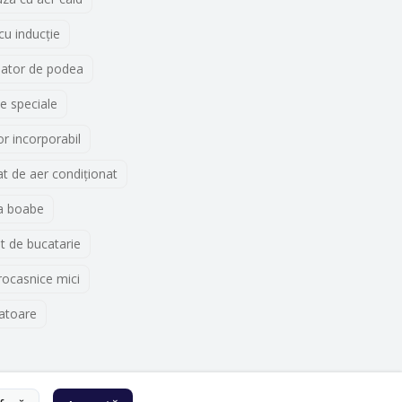
 cu inducţie
lator de podea
e speciale
r incorporabil
t de aer condiționat
a boabe
t de bucatarie
rocasnice mici
atoare