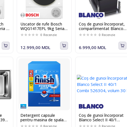
ch
Uscator de rufe Bosch
Coș de gunoi încorporat,
ia I
WQG1417EPL 9kg Seria I
compartimentat Blanco
6
Select II 40/2 Combi
0
Recenzie
0
Recenzie
527854
12.999,00 MDL
6.999,00 MDL
ie
Detergent capsule
Coș de gunoi încorporat
039
pentru masina de spalat
Blanco Select II 40/1
vase Finish Power
Combi 526304, volum 30
0
Recenzie
0
Recenzie