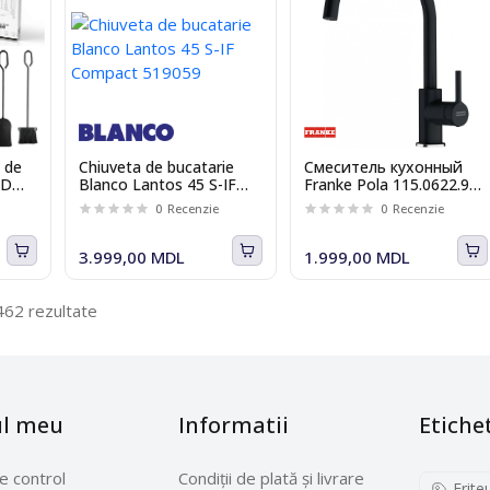
 de
Chiuveta de bucatarie
Смеситель кухонный
AD
Blanco Lantos 45 S-IF
Franke Pola 115.0622.943
Compact 519059
черный
0
Recenzie
0
Recenzie
3.999,00 MDL
1.999,00 MDL
462 rezultate
ul meu
Informatii
Etiche
e control
Condiții de plată și livrare
Frite