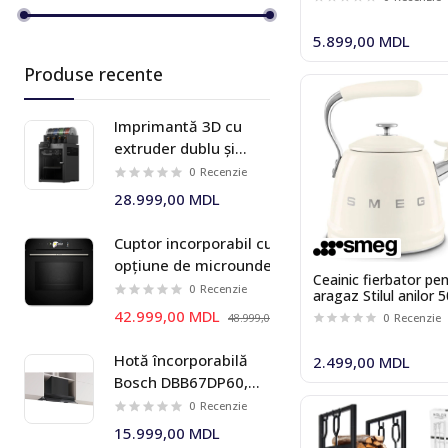
Dash
5.899,00 MDL
Electrolux
Produse recente
Finish
Franke
Imprimantă 3D cu
extruder dublu și
Haier
sistem multi-material
0
Recenzie
AMS 2 Pro Bambu Lab
Kludi
28.999,00 MDL
X2D Combo
Kuppersberg
Cuptor incorporabil cu
opțiune de microunde
Leifheit
Ceainic fierbator pe
Bosch HMG778NB1 Seria I
0
Recenzie
aragaz Stilul anilor 
Liebherr
8
Smeg WKF01CR
42.999,00 MDL
0
Recenzie
48.999,00 MDL
MPM
Hotă încorporabilă
2.499,00 MDL
Miele
Bosch DBB67DP60,
699 m³/h, 60 cm,
0
Recenzie
Quadron
negru mat, Seria I 6
15.999,00 MDL
Siemens