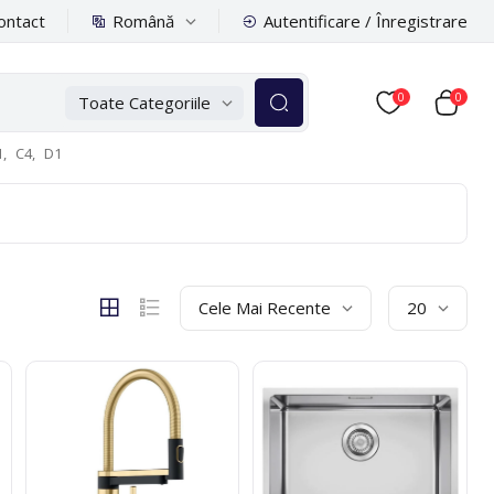
Română
ontact
Autentificare / Înregistrare
0
0
Toate Categoriile
,
C4,
D1
Cele Mai Recente
20