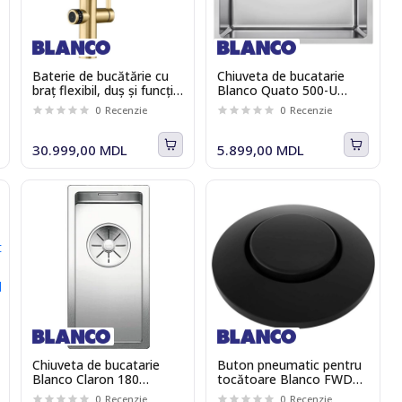
Baterie de bucătărie cu
Chiuveta de bucatarie
braț flexibil, duș și funcție
Blanco Quato 500-U
de filtrare Blanco EVOL-S
528230 54х44 cm
0
Recenzie
0
Recenzie
Pro 527430
30.999,00 MDL
5.899,00 MDL
Chiuveta de bucatarie
Buton pneumatic pentru
Blanco Claron 180
tocătoare Blanco FWD
521565, 44x22 cm
526770, negru mat
0
Recenzie
0
Recenzie