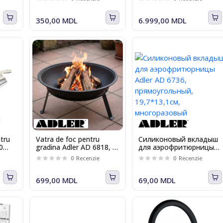
Essential, 90 tablete
l
350,00 MDL
6.999,00 MDL
ntru
Vatra de foc pentru
Силиконовый вкладыш
50
gradina Adler AD 6818, Ø
для аэрофритюрницы
55cm, negru mat, otel
Adler AD 6736,
0
Recenzie
0
Recenzie
vopsit electrostatic 0.7
прямоугольный,
mm, rezistenta 500°C
19,7*13,1см,
многоразовый
699,00 MDL
69,00 MDL