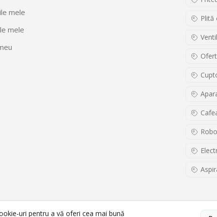
le mele
Plită
le mele
Venti
 meu
Ofert
Cupto
Apara
Cafe
Robo
Elect
Aspir
cookie-uri pentru a vă oferi cea mai bună