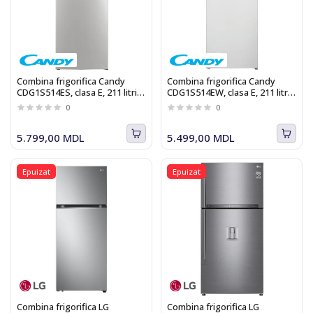
Combina frigorifica Candy
Combina frigorifica Candy
CDG1S514ES, clasa E, 211 litri,
CDG1S514EW, clasa E, 211 litri,
H 143 cm, argintiu
H 143 cm, alb
0
0
5.799,00 MDL
5.499,00 MDL
Epuizat
Epuizat
Combina frigorifica LG
Combina frigorifica LG