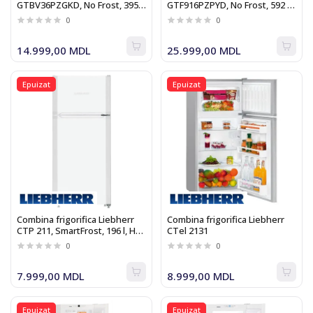
GTBV36PZGKD, No Frost, 395 l,
GTF916PZPYD, No Frost, 592 l,
H 176 cm, Clasa E, argintiu
H 184 cm, Clasa E, dozator apa,
0
0
argintiu
14.999,00 MDL
25.999,00 MDL
Epuizat
Epuizat
Combina frigorifica Liebherr
Combina frigorifica Liebherr
CTP 211, SmartFrost, 196 l, H
CTel 2131
124.5 cm, Clasa F, alb
0
0
7.999,00 MDL
8.999,00 MDL
Epuizat
Epuizat