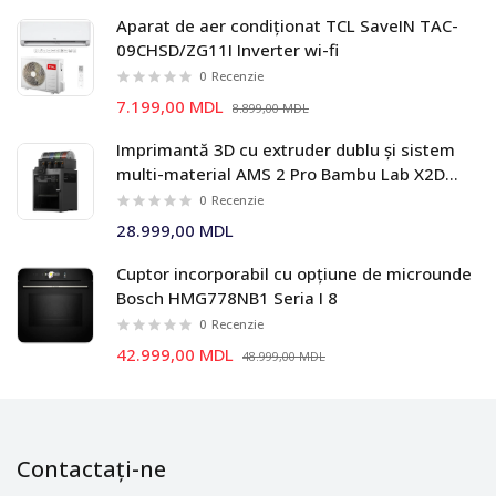
Aparat de aer condiționat TCL SaveIN TAC-
09CHSD/ZG11I Inverter wi-fi
0
Recenzie
7.199,00 MDL
8.899,00 MDL
Imprimantă 3D cu extruder dublu și sistem
multi-material AMS 2 Pro Bambu Lab X2D
Combo
0
Recenzie
28.999,00 MDL
Cuptor incorporabil cu opțiune de microunde
Bosch HMG778NB1 Seria I 8
0
Recenzie
42.999,00 MDL
48.999,00 MDL
Contactați-ne