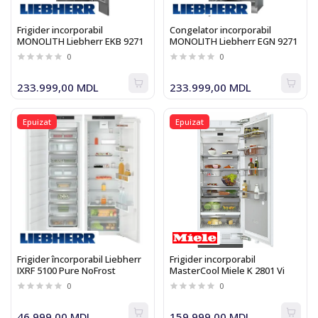
Frigider incorporabil
Congelator incorporabil
MONOLITH Liebherr EKB 9271
MONOLITH Liebherr EGN 9271
0
0
233.999,00 MDL
233.999,00 MDL
Epuizat
Epuizat
Frigider încorporabil Liebherr
Frigider incorporabil
IXRF 5100 Pure NoFrost
MasterCool Miele K 2801 Vi
0
0
46.999,00 MDL
159.999,00 MDL