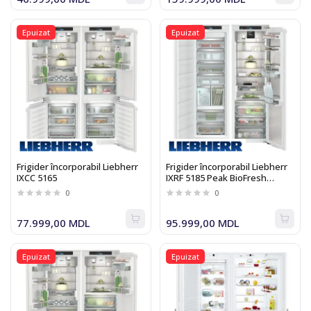
Epuizat
Epuizat
Frigider încorporabil Liebherr
Frigider încorporabil Liebherr
IXCC 5165
IXRF 5185 Peak BioFresh
NoFrost
0
0
77.999,00 MDL
95.999,00 MDL
Epuizat
Epuizat