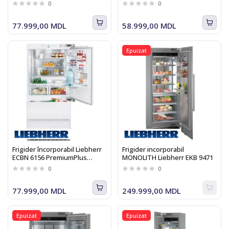
NoFrost
0
0
77.999,00 MDL
58.999,00 MDL
Epuizat
Frigider încorporabil Liebherr
Frigider incorporabil
ECBN 6156 PremiumPlus
MONOLITH Liebherr EKB 9471
BioFresh NoFrost
0
0
77.999,00 MDL
249.999,00 MDL
Epuizat
Epuizat