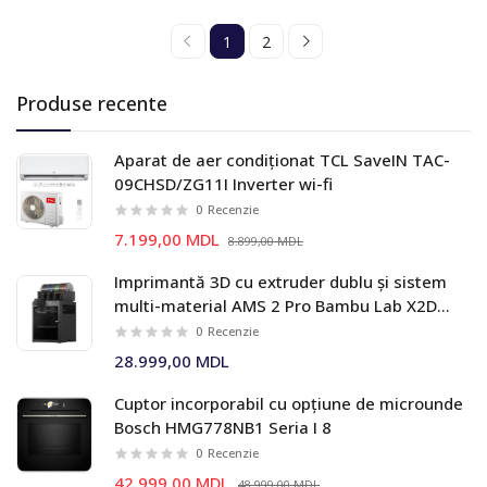
1
2
Produse recente
Aparat de aer condiționat TCL SaveIN TAC-
09CHSD/ZG11I Inverter wi-fi
0
Recenzie
7.199,00 MDL
8.899,00 MDL
Imprimantă 3D cu extruder dublu și sistem
multi-material AMS 2 Pro Bambu Lab X2D
Combo
0
Recenzie
28.999,00 MDL
Cuptor incorporabil cu opțiune de microunde
Bosch HMG778NB1 Seria I 8
0
Recenzie
42.999,00 MDL
48.999,00 MDL