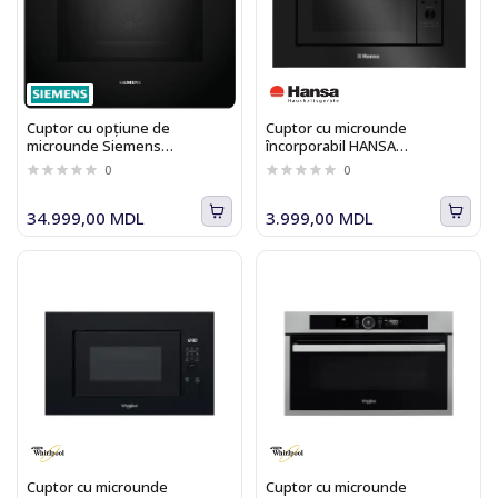
Cuptor cu opțiune de
Cuptor cu microunde
microunde Siemens
încorporabil HANSA
HM736G1B1 iQ700
AMGB20E2GB
0
0
34.999,00 MDL
3.999,00 MDL
Cuptor cu microunde
Cuptor cu microunde