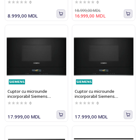
R SS
0
0
18.999,00 MDL
8.999,00 MDL
16.999,00 MDL
Cuptor cu microunde
Cuptor cu microunde
incorporabil Siemens
incorporabil Siemens
BF722L1B1 iQ700
BF722R1B1 iQ700
0
0
17.999,00 MDL
17.999,00 MDL