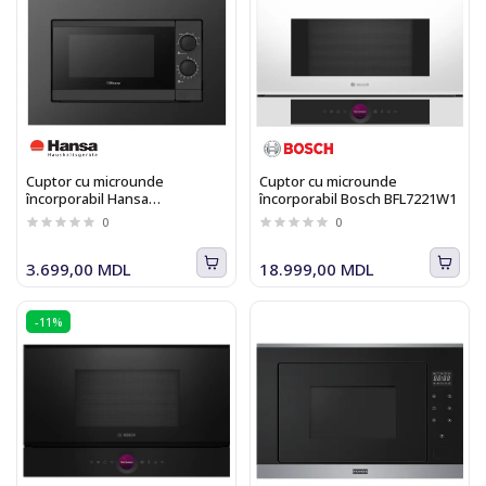
Cuptor cu microunde
Cuptor cu microunde
încorporabil Hansa
încorporabil Bosch BFL7221W1
AMGB20M1BH
0
0
3.699,00 MDL
18.999,00 MDL
-11%