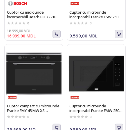
Cuptor cu microunde
Cuptor cu microunde
încorporabil Bosch BFL7221B1
incorporabil Franke FSW 250
Seria I 8
MW XS 131.0627.471
0
0
18.999,00 MDL
9.599,00 MDL
16.999,00 MDL
Cuptor compact cu microunde
Cuptor cu microunde
Franke FMY 45 MW XS
incorporabil Franke FMW 250
131.0606.105
CR2 G BK 131.0391.304
0
0
25.599,00 MDL
9.599,00 MDL