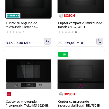
Cuptor cu opțiune de
Cuptor compact cu microunde
microunde Siemens
Bosch CMG7241B1
HM736GAB1 iQ700
0
0
34.999,00 MDL
29.999,00 MDL
-11%
Cuptor cu microunde
Cuptor cu microunde
încorporabil Teka MS 6220 BIS
încorporabil Bosch BEL7321B1