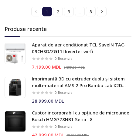
1
2
3
...
8
Produse recente
Aparat de aer condiționat TCL SaveIN TAC-
09CHSD/ZG11I Inverter wi-fi
0
Recenzie
7.199,00 MDL
8.899,00 MDL
Imprimantă 3D cu extruder dublu și sistem
multi-material AMS 2 Pro Bambu Lab X2D
Combo
0
Recenzie
28.999,00 MDL
Cuptor incorporabil cu opțiune de microunde
Bosch HMG778NB1 Seria I 8
0
Recenzie
42.999,00 MDL
48.999,00 MDL