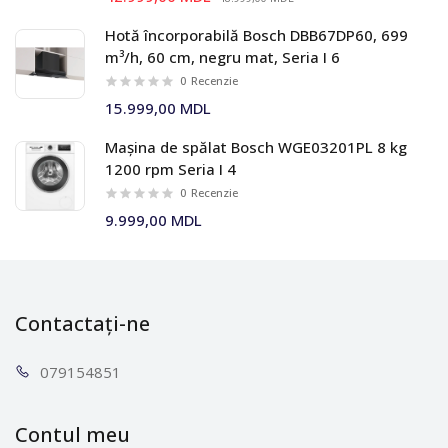
Hotă încorporabilă Bosch DBB67DP60, 699
m³/h, 60 cm, negru mat, Seria I 6
0
Recenzie
15.999,00 MDL
Mașina de spălat Bosch WGE03201PL 8 kg
1200 rpm Seria I 4
0
Recenzie
9.999,00 MDL
Contactați-ne
0791
54851
Contul meu