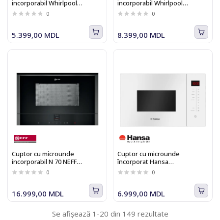
incorporabil Whirlpool
incorporabil Whirlpool
WMF200G NB
AMW734IX
0
0
5.399,00 MDL
8.399,00 MDL
Cuptor cu microunde
Cuptor cu microunde
incorporabil N 70 NEFF
încorporat Hansa
C17WR00G0
AMMB25E1WH
0
0
16.999,00 MDL
6.999,00 MDL
Se afișează 1-20 din 149 rezultate