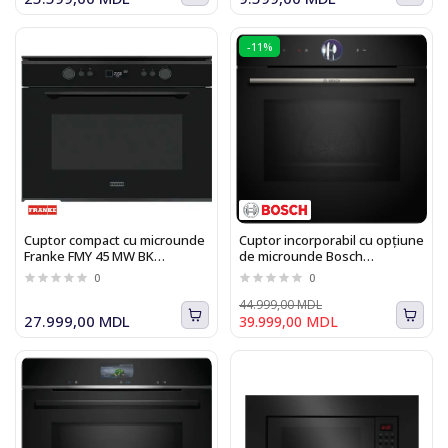
-11%
Cuptor compact cu microunde
Cuptor incorporabil cu opțiune
Franke FMY 45 MW BK
de microunde Bosch
131.0632.660
HMG776NB1 Seria I 8
0
0
44.999,00 MDL
27.999,00 MDL
39.999,00 MDL