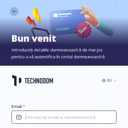
Bun venit
Introduceți detaliile dumneavoastră de mai jos
pentru a vă autentifica în contul dumneavoastră.
RO
Email
*