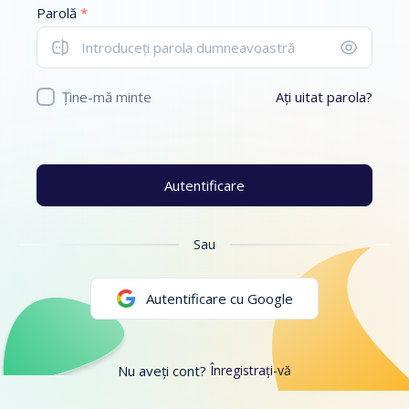
Parolă
*
Ține-mă minte
Ați uitat parola?
Autentificare
Sau
Autentificare cu Google
Nu aveți cont?
Înregistrați-vă