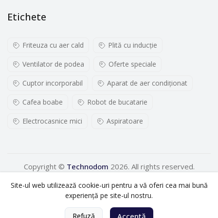
Etichete
Friteuza cu aer cald
Plită cu inducţie
Ventilator de podea
Oferte speciale
Cuptor incorporabil
Aparat de aer condiționat
Cafea boabe
Robot de bucatarie
Electrocasnice mici
Aspiratoare
Copyright ©
Technodom
2026. All rights reserved.
Site-ul web utilizează cookie-uri pentru a vă oferi cea mai bună
experiență pe site-ul nostru.
0
Refuză
Acceptă