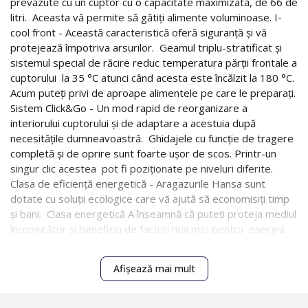
prevăzute cu un cuptor cu o capacitate maximizată, de 66 de
litri. Aceasta vă permite să gătiţi alimente voluminoase. I-
cool front - Această caracteristică oferă siguranţă şi vă
protejează împotriva arsurilor. Geamul triplu-stratificat şi
sistemul special de răcire reduc temperatura părţii frontale a
cuptorului la 35 °C atunci când acesta este încălzit la 180 °C.
Acum puteţi privi de aproape alimentele pe care le preparaţi.
Sistem Click&Go - Un mod rapid de reorganizare a
interiorului cuptorului şi de adaptare a acestuia după
necesitățile dumneavoastră. Ghidajele cu funcţie de tragere
completă şi de oprire sunt foarte uşor de scos. Printr-un
singur clic acestea pot fi poziţionate pe niveluri diferite.
Clasa de eficienţă energetică - Aragazurile Hansa sunt
dotate cu soluţii ecologice care vă ajută să economisiţi timp
şi bani. Clasa energetică A înseamnă că puteţi proteja mediul
înconjurător şi beneficia de facturi mai mici pentru energia
electrică, iar aparatele din clasa avansată A+ permit
realizarea de economii suplimentare de 42 kWh comparativ
Afișează mai mult
cu aparatele din clasa A.