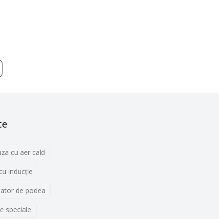
ranele LCD sau pur și simplu nu vă plac, sau poate că nu
 să îl porniți: pur și simplu stați pe el și citiți
n diferite culori.
te
uza cu aer cald
 cu inducţie
lator de podea
e speciale