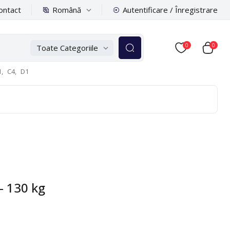
Română
ontact
Autentificare / Înregistrare
0
0
Toate Categoriile
,
C4,
D1
- 130 kg