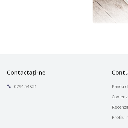
AD 8151 este un 
se potrivesc cu de
rezultatul, ceea 
Contactați-ne
Cont
0791
54851
Panou d
Comenzi
Recenzii
Profilul