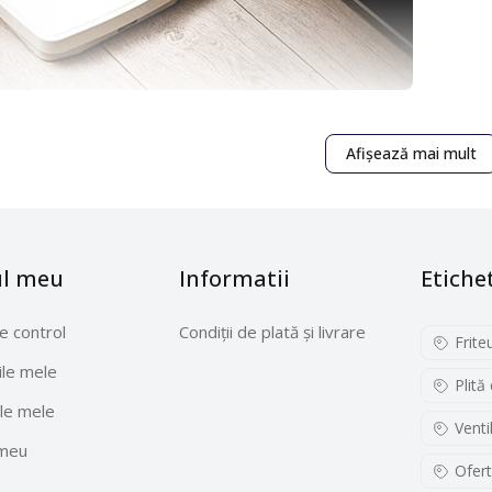
cântar de baie mecanic, clasic. Dacă nu aveți încredere în ec
Afișează mai mult
signul băii dvs., alegeți cântarul AD 8151. Nici măcar nu trebuie
ce este o soluție foarte confortabilă. Cântarul este disponibil î
ul meu
Informatii
Etiche
e control
Condiții de plată și livrare
Frite
le mele
Plită
le mele
Venti
 meu
Ofert