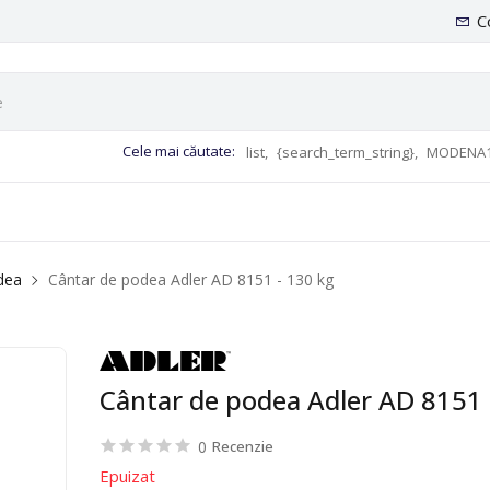
C
Cele mai căutate:
list,
{search_term_string},
MODENA1
dea
Cântar de podea Adler AD 8151 - 130 kg
Cântar de podea Adler AD 8151 
0
Recenzie
Epuizat