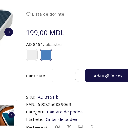
Listă de dorințe
199,00 MDL
AD 8151:
albastru
+
Cantitate
Adaugă în coș
-
SKU:
AD 8151 b
EAN:
5908256839069
Categorii:
Cântare de podea
Etichete:
Cintar de podea
Partajează: