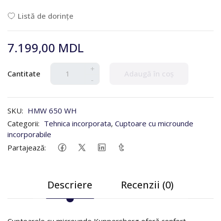
Listă de dorințe
7.199,00 MDL
+
Cantitate
Adaugă în coș
-
SKU:
HMW 650 WH
Categorii:
Tehnica incorporata
,
Cuptoare cu microunde
incorporabile
Partajează:
Descriere
Recenzii (0)
Cuptoarele cu microunde Kuppersberg oferă confort,