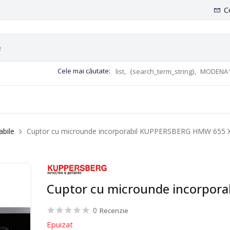
C
Cele mai căutate:
list,
{search_term_string},
MODENA1
abile
Cuptor cu microunde incorporabil KUPPERSBERG HMW 655 
Cuptor cu microunde incorpor
0
Recenzie
Epuizat