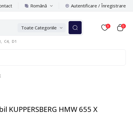
Română
ontact
Autentificare / Înregistrare
0
0
Toate Categoriile
,
C4,
D1
X
abil KUPPERSBERG HMW 655 X