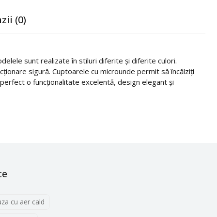
zii (0)
le sunt realizate în stiluri diferite și diferite culori.
funcționare sigură. Cuptoarele cu microunde permit să încălziți
perfect o funcționalitate excelentă, design elegant și
te
uza cu aer cald