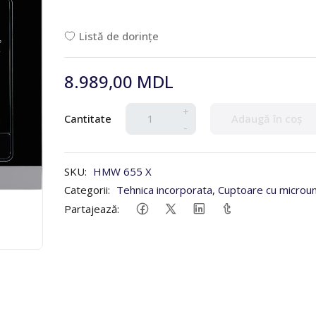
Listă de dorințe
8.989,00 MDL
+
Cantitate
Adaugă în coș
-
SKU:
HMW 655 X
Categorii:
Tehnica incorporata
,
Cuptoare cu microun
Partajează: