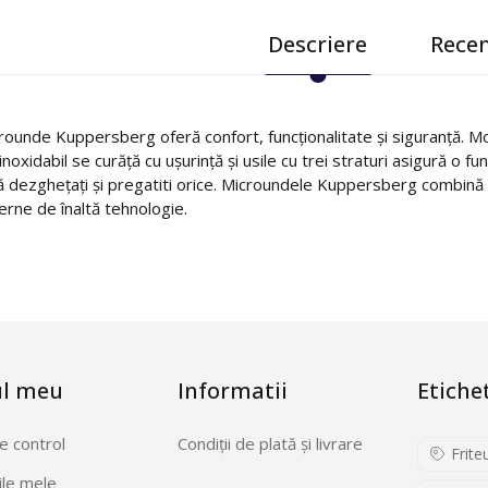
Descriere
Recen
unde Kuppersberg oferă confort, funcționalitate și siguranță. Modele
inoxidabil se curăță cu ușurință și usile cu trei straturi asigură o 
 să dezghețați și pregatiti orice. Microundele Kuppersberg combină 
ne de înaltă tehnologie.
ul meu
Informatii
Etiche
e control
Condiții de plată și livrare
Frite
le mele