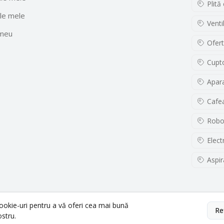
Plită
le mele
Venti
 meu
Ofert
Cupto
Apara
Cafe
Robo
Elect
Aspir
cookie-uri pentru a vă oferi cea mai bună
Re
ostru.