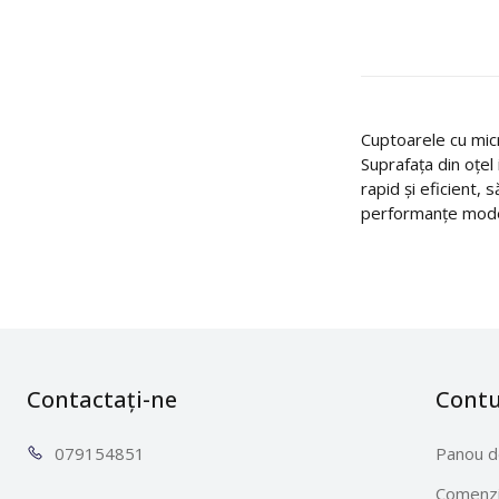
Cuptoarele cu micro
Suprafața din oțel 
rapid și eficient,
performanțe moder
Contactați-ne
Cont
0791
54851
Panou d
Comenzi