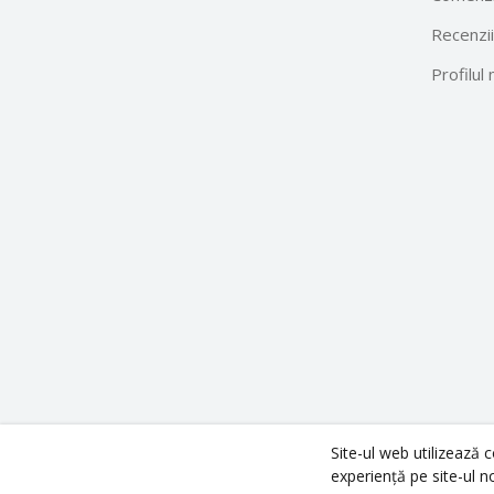
Recenzii
Profilul
Site-ul web utilizează 
Copyright ©
Technodom
2026. All rights reserved.
experiență pe site-ul n