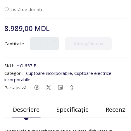
Listă de dorințe
8.989,00 MDL
+
Cantitate
Adaugă în coș
-
SKU:
HO 657 B
Categorii:
Cuptoare incorporabile
,
Cuptoare electrice
incorporabile
Partajează:
Descriere
Specificație
Recenzii 
Cuptoarele Kuppersberg sunt de calitate, fiabilitate și