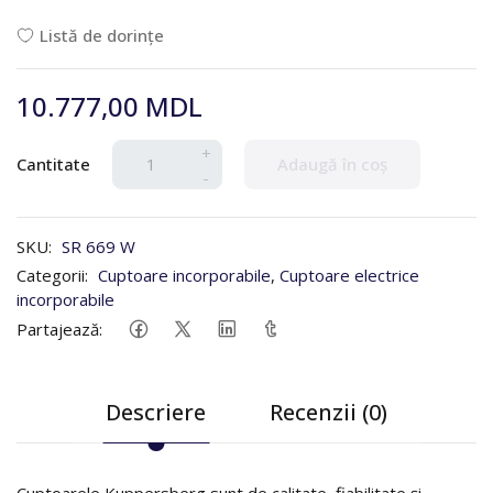
Listă de dorințe
10.777,00 MDL
+
Cantitate
Adaugă în coș
-
SKU:
SR 669 W
Categorii:
Cuptoare incorporabile
,
Cuptoare electrice
incorporabile
Partajează:
Descriere
Recenzii (0)
Cuptoarele Kuppersberg sunt de calitate, fiabilitate și