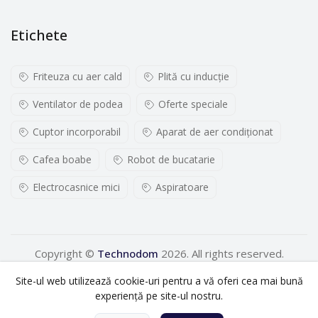
Doua optiuni de cafea: Espresso si Lungo
Etichete
Espressorul cu capsule Nespresso Essenza Mini te
invita sa incerci 2 modalitati standard de preparare, cu
note aromatice bogate si gust
Friteuza cu aer cald
Plită cu inducţie
intens: Espresso si Lungo, ajustabile in functie de
Ventilator de podea
Oferte speciale
gustul personal.
Cuptor incorporabil
Aparat de aer condiționat
Incalzire rapida si presiune sperioara
Cafea boabe
Robot de bucatarie
Aparatul de cafea Nespresso Inissia prepara mereu o
Electrocasnice mici
Aspiratoare
cafea memorabila, asemenea unui barista
experimentat, datorita sistemului patentat de extractie,
ce atinge presiunea de 19 bari.
Copyright ©
Technodom
2026. All rights reserved.
La simpla atingere a unui buton, in cel mult 25 de
Site-ul web utilizează cookie-uri pentru a vă oferi cea mai bună
secunde, apa atinge temperatura ideala.
experiență pe site-ul nostru.