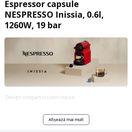
Espressor capsule
NESPRESSO Inissia, 0.6l,
1260W, 19 bar
Design compact si culori clasice
Avand dimensiuni si greutate reduse, dar si un maner
ergonomic, aparatul de cafea cu capsule Nespresso
Afișează mai mult
Inissia se potriveste perfect in orice locuinta si poate fi