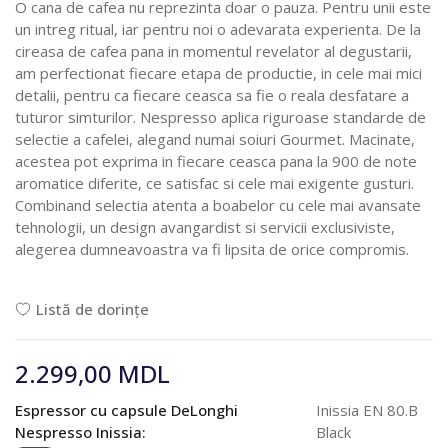
O cana de cafea nu reprezinta doar o pauza. Pentru unii este
un intreg ritual, iar pentru noi o adevarata experienta. De la
cireasa de cafea pana in momentul revelator al degustarii,
am perfectionat fiecare etapa de productie, in cele mai mici
detalii, pentru ca fiecare ceasca sa fie o reala desfatare a
tuturor simturilor. Nespresso aplica riguroase standarde de
selectie a cafelei, alegand numai soiuri Gourmet. Macinate,
acestea pot exprima in fiecare ceasca pana la 900 de note
aromatice diferite, ce satisfac si cele mai exigente gusturi.
Combinand selectia atenta a boabelor cu cele mai avansate
tehnologii, un design avangardist si servicii exclusiviste,
alegerea dumneavoastra va fi lipsita de orice compromis.
Listă de dorințe
2.299,00 MDL
Espressor cu capsule DeLonghi
Inissia EN 80.B
Nespresso Inissia:
Black