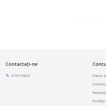
Contactați-ne
Cont
0791
54851
Panou d
Comenzi
Recenzii
Profilul