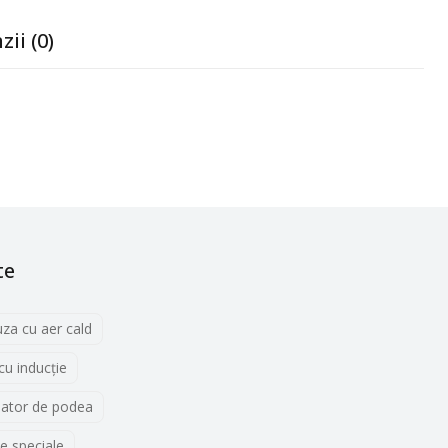
zii (0)
te
uza cu aer cald
 cu inducţie
lator de podea
e speciale