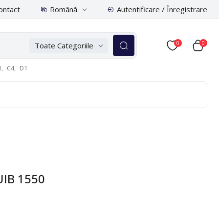
Română
ontact
Autentificare / Înregistrare
0
0
Toate Categoriile
,
C4,
D1
SUIB 1550