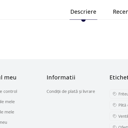
Descriere
Recen
ul meu
Informatii
Etiche
e control
Condiții de plată și livrare
Frite
le mele
Plită
le mele
Venti
 meu
Ofert