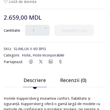
Listă de dorințe
2.659,00 MDL
+
Cantitate
Adaugă în coș
-
SKU:
SLIMLUX II 60 BFG
Categorii:
Hote
,
Hote incorporabile
Partajează:
Descriere
Recenzii (0)
Hotele Kuppersberg inseamna confort, fiabilitate și
siguranță. Kuppersberg oferă o gamă largă de modele cu
metode de configurare și instalare: insulare, pe perete și