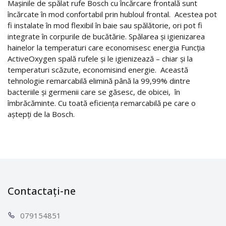
Mașinile de spălat rufe Bosch cu încărcare frontală sunt
încărcate în mod confortabil prin hubloul frontal. Acestea pot
fi instalate în mod flexibil în baie sau spălătorie, ori pot fi
integrate în corpurile de bucătărie. Spălarea și igienizarea
hainelor la temperaturi care economisesc energia Funcția
ActiveOxygen spală rufele și le igienizează – chiar și la
temperaturi scăzute, economisind energie. Această
tehnologie remarcabilă elimină până la 99,99% dintre
bacteriile și germenii care se găsesc, de obicei, în
îmbrăcăminte. Cu toată eficiența remarcabilă pe care o
aștepți de la Bosch.
Contactați-ne
0791
54851