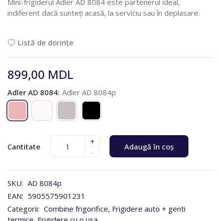
Mini-frigiderul Adler AD 8084 este partenerul ideal,
indiferent dacă sunteți acasă, la serviciu sau în deplasare.
Listă de dorințe
899,00 MDL
Adler AD 8084:
Adler AD 8084p
+
Cantitate
Adaugă în coș
-
SKU:
AD 8084p
EAN:
5905575901231
Categorii:
Combine frigorifice
,
Frigidere auto + genti
termice
,
Frigidere cu o usa