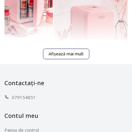
Afișează mai mult
Contactați-ne
0791
54851
Mini-frigiderul Adler AD 8084 este partenerul ideal,
indiferent dacă sunteți acasă, la serviciu sau în
Contul meu
deplasare. Depozitați produsele de îngrijire a pielii,
băuturile sau mesele la temperatura potrivită - calde
Panou de control