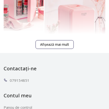
Afișează mai mult
Contactați-ne
0791
54851
Mini-frigiderul Adler AD 8084 este partenerul ideal,
indiferent dacă sunteți acasă, la serviciu sau în
Contul meu
deplasare. Depozitați produsele de îngrijire a pielii,
băuturile sau mesele la temperatura potrivită - calde
Panou de control