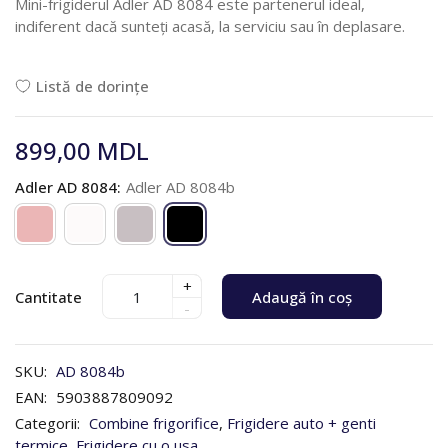
Mini-frigiderul Adler AD 8084 este partenerul ideal,
indiferent dacă sunteți acasă, la serviciu sau în deplasare.
Listă de dorințe
899,00 MDL
Adler AD 8084:
Adler AD 8084b
+
Cantitate
Adaugă în coș
-
SKU:
AD 8084b
EAN:
5903887809092
Categorii:
Combine frigorifice
,
Frigidere auto + genti
termice
,
Frigidere cu o usa