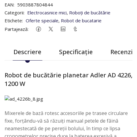
EAN:
5903887804844
Categorii:
Electrocasnice mici
,
Roboți de bucătărie
Etichete:
Oferte speciale
,
Robot de bucatarie
Partajează:
Descriere
Specificație
Recenzii 
Robot de bucătărie planetar Adler AD 4226,
1200 W
Mixerele de bază rotesc accesoriile pe trasee circulare
fixe, forțându-vă să răzuiți manual petele de făină
neamestecată de pe pereții bolului, în timp ce lipsa
cronometrelor precise duce la baterea excesivă a