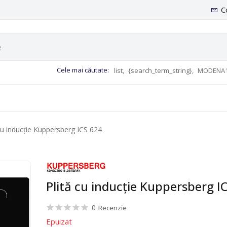
C
Cele mai căutate:
list,
{search_term_string},
MODENA1
 cu inducție Kuppersberg ICS 624
Plită cu inducție Kuppersberg I
0
Recenzie
Epuizat