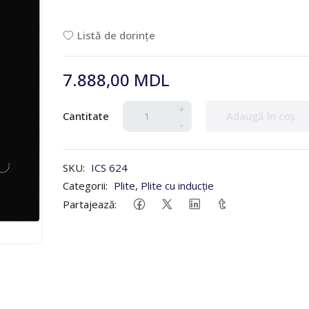
Listă de dorințe
7.888,00 MDL
+
Cantitate
Adaugă în coș
-
SKU:
ICS 624
Categorii:
Plite
,
Plite cu inducție
Partajează: