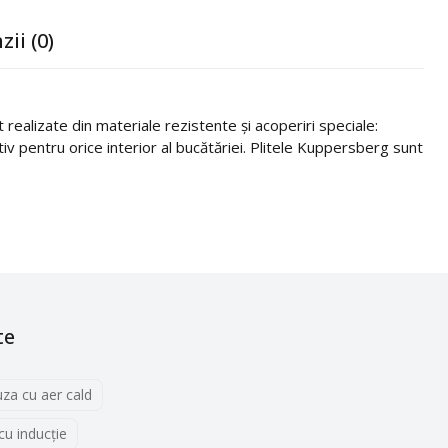
zii (0)
realizate din materiale rezistente și acoperiri speciale:
itiv pentru orice interior al bucătăriei. Plitele Kuppersberg sunt
te
uza cu aer cald
 cu inducţie