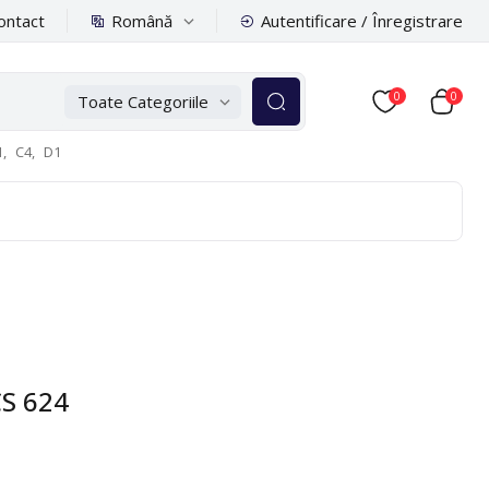
Română
ontact
Autentificare / Înregistrare
0
0
Toate Categoriile
,
C4,
D1
CS 624