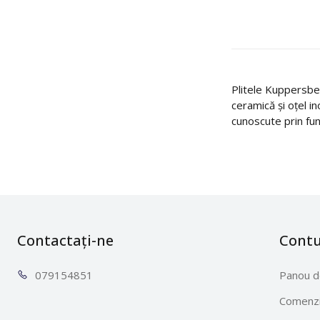
Plitele Kuppersber
ceramică și oțel in
cunoscute prin fun
Contactați-ne
Cont
0791
54851
Panou d
Comenzi