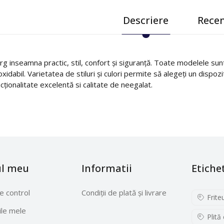
Descriere
Recen
g inseamna practic, stil, confort și siguranță. Toate modelele sunt 
oxidabil. Varietatea de stiluri și culori permite să alegeți un dispoz
cționalitate excelentă si calitate de neegalat.
ul meu
Informatii
Etiche
e control
Condiții de plată și livrare
Frite
le mele
Plită