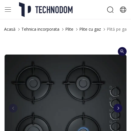
Acasă
Tehnica incorporata
Plite
Plite cu gaz
Plită pe ga