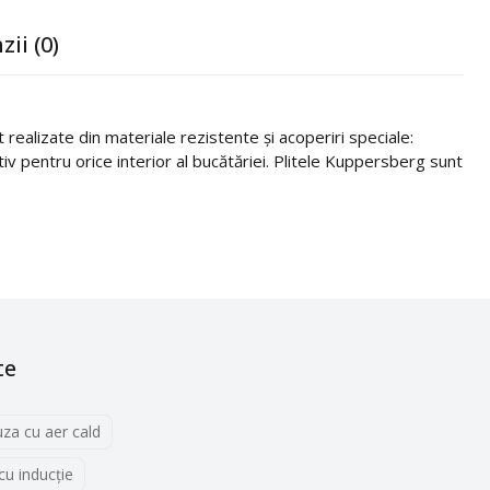
zii (0)
realizate din materiale rezistente și acoperiri speciale:
itiv pentru orice interior al bucătăriei. Plitele Kuppersberg sunt
te
uza cu aer cald
 cu inducţie