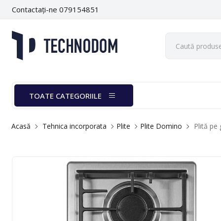
Contactați-ne 079154851
TOATE CATEGORIILE
Acasă
Tehnica incorporata
Plite
Plite Domino
Plită pe