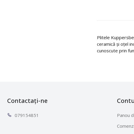
Plitele Kuppersber
ceramică și oțel in
cunoscute prin fun
Contactați-ne
Cont
0791
54851
Panou d
Comenzi