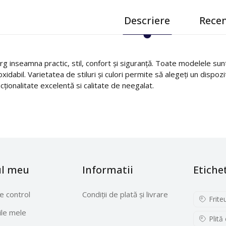
Descriere
Recen
g inseamna practic, stil, confort și siguranță. Toate modelele sunt 
oxidabil. Varietatea de stiluri și culori permite să alegeți un dispoz
cționalitate excelentă si calitate de neegalat.
ul meu
Informatii
Etiche
e control
Condiții de plată și livrare
Frite
le mele
Plită