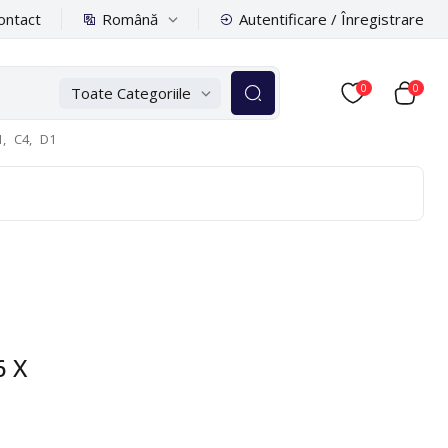
Română
ontact
Autentificare / Înregistrare
0
0
Toate Categoriile
,
C4,
D1
6 X