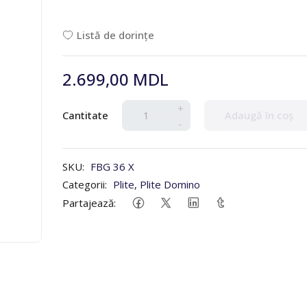
Listă de dorințe
2.699,00 MDL
+
Cantitate
Adaugă în coș
-
SKU:
FBG 36 X
Categorii:
Plite
,
Plite Domino
Partajează: