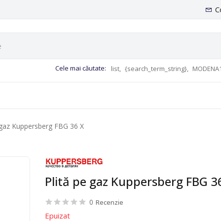
C
Cele mai căutate:
list,
{search_term_string},
MODENA1
 gaz Kuppersberg FBG 36 X
Plită pe gaz Kuppersberg FBG 3
0
Recenzie
Epuizat