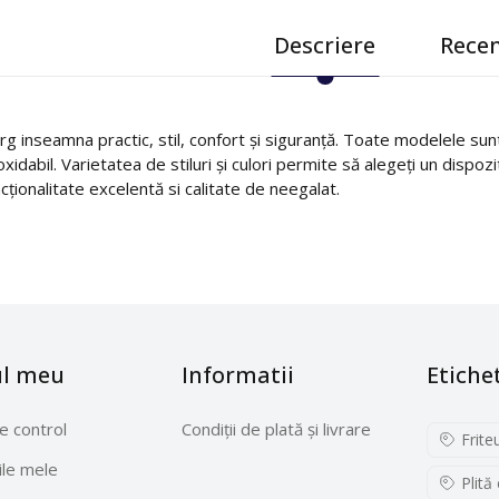
Descriere
Recen
g inseamna practic, stil, confort și siguranță. Toate modelele sunt 
oxidabil. Varietatea de stiluri și culori permite să alegeți un dispoz
cționalitate excelentă si calitate de neegalat.
ul meu
Informatii
Etiche
e control
Condiții de plată și livrare
Frite
le mele
Plită