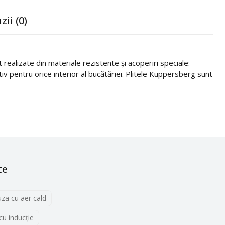
zii (0)
realizate din materiale rezistente și acoperiri speciale:
itiv pentru orice interior al bucătăriei. Plitele Kuppersberg sunt
te
uza cu aer cald
 cu inducţie