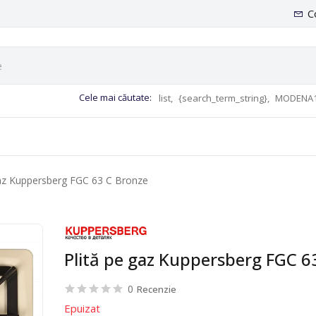
C
Cele mai căutate:
list,
{search_term_string},
MODENA1
gaz Kuppersberg FGC 63 C Bronze
Plită pe gaz Kuppersberg FGC 6
0
Recenzie
Epuizat