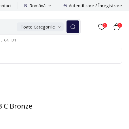
Română
ontact
Autentificare / Înregistrare
0
0
Toate Categoriile
,
C4,
D1
3 C Bronze