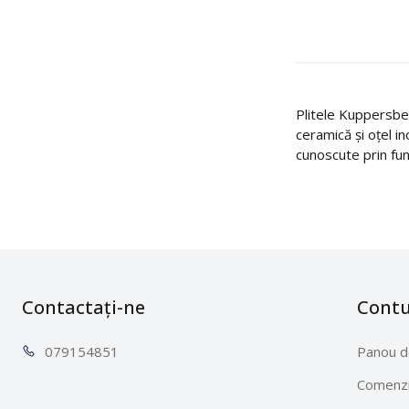
Plitele Kuppersber
ceramică și oțel in
cunoscute prin fun
Contactați-ne
Cont
0791
54851
Panou d
Comenzi