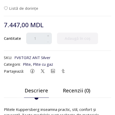
Listă de dorințe
7.447,00 MDL
+
Cantitate
Adaugă în coș
-
SKU:
FV6TGRZ ANT Silver
Categorii:
Plite
,
Plite cu gaz
Partajează:
Descriere
Recenzii (0)
Plitele Kuppersberg inseamna practic, stil, confort și
siguranță. Toate modelele sunt realizate din materiale