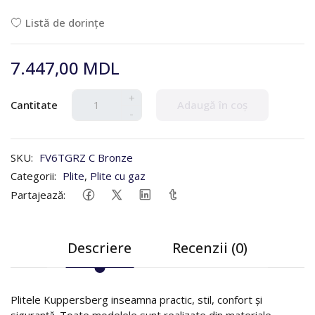
Listă de dorințe
7.447,00 MDL
+
Cantitate
Adaugă în coș
-
SKU:
FV6TGRZ C Bronze
Categorii:
Plite
,
Plite cu gaz
Partajează:
Descriere
Recenzii (0)
Plitele Kuppersberg inseamna practic, stil, confort și
siguranță. Toate modelele sunt realizate din materiale