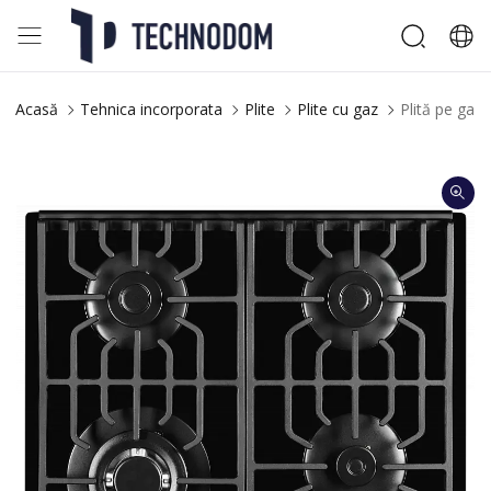
Acasă
Tehnica incorporata
Plite
Plite cu gaz
Plită pe gaz