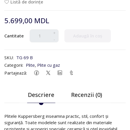
Listă de dorințe
5.699,00 MDL
+
Cantitate
Adaugă în coș
-
SKU:
TG 69 B
Categorii:
Plite
,
Plite cu gaz
Partajează:
Descriere
Recenzii (0)
Plitele Kuppersberg inseamna practic, stil, confort și
siguranță. Toate modelele sunt realizate din materiale
rezistente și acoperiri speciale: ceramică și oțel inoxidabil.