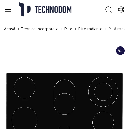
Acasă
Tehnica incorporata
Plite
Plite radiante
Plită radi