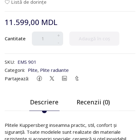
Listă de dorințe
11.599,00 MDL
+
Cantitate
Adaugă în coș
-
SKU:
EMS 901
Categorii:
Plite
,
Plite radiante
Partajează:
Descriere
Recenzii (0)
Plitele Kuppersberg inseamna practic, stil, confort și
siguranță. Toate modelele sunt realizate din materiale
rezistente și acoperiri speciale: ceramică și oțel inoxidabil.