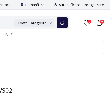
Română
ontact
Autentificare / Înregistrare
0
0
Toate Categoriile
,
C4,
D1
6VS02