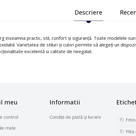
Descriere
Recen
g inseamna practic, stil, confort și siguranță. Toate modelele sunt 
oxidabil. Varietatea de stiluri și culori permite să alegeți un dispoz
cționalitate excelentă si calitate de neegalat.
ul meu
Informatii
Etiche
e control
Condiții de plată și livrare
Frite
le mele
Plită