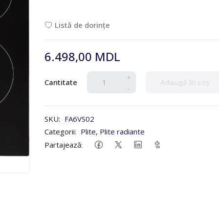
Listă de dorințe
6.498,00 MDL
+
Cantitate
Adaugă în coș
-
SKU:
FA6VS02
Categorii:
Plite
,
Plite radiante
Partajează: