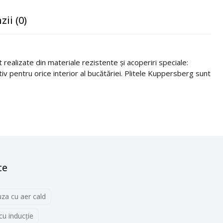
zii (0)
realizate din materiale rezistente și acoperiri speciale:
itiv pentru orice interior al bucătăriei. Plitele Kuppersberg sunt
te
uza cu aer cald
 cu inducţie