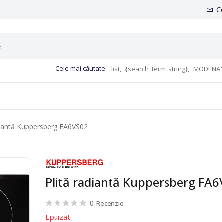
C
Cele mai căutate:
list,
{search_term_string},
MODENA1
diantă Kuppersberg FA6VS02
Plită radiantă Kuppersberg FA
0
Recenzie
Epuizat