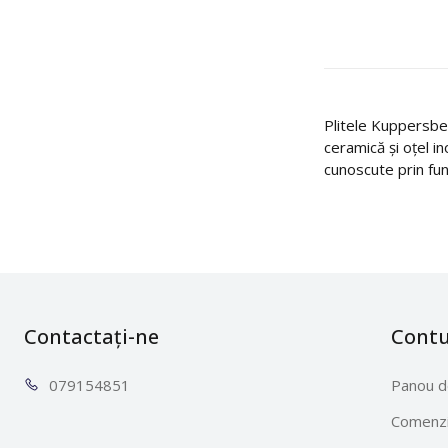
Plitele Kuppersber
ceramică și oțel in
cunoscute prin fun
Contactați-ne
Cont
0791
54851
Panou d
Comenzi