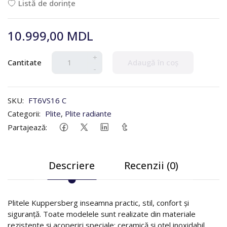
Listă de dorințe
10.999,00 MDL
+
Cantitate
Adaugă în coș
-
SKU:
FT6VS16 C
Categorii:
Plite
,
Plite radiante
Partajează:
Descriere
Recenzii (0)
Plitele Kuppersberg inseamna practic, stil, confort și
siguranță. Toate modelele sunt realizate din materiale
rezistente și acoperiri speciale: ceramică și oțel inoxidabil.