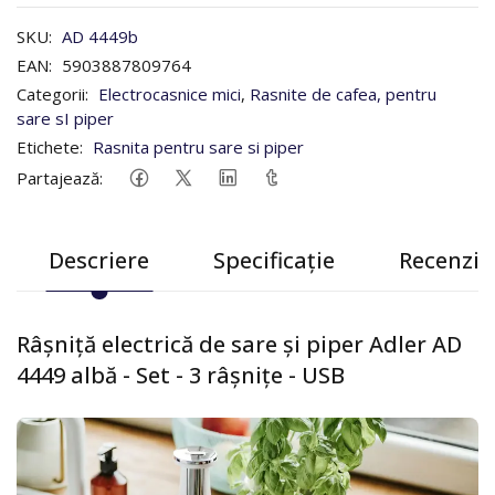
SKU:
AD 4449b
EAN:
5903887809764
Categorii:
Electrocasnice mici
,
Rasnite de cafea, pentru
sare sI piper
Etichete:
Rasnita pentru sare si piper
Partajează:
Descriere
Specificație
Recenzii 
Râșniță electrică de sare și piper Adler AD
4449 albă - Set - 3 râșnițe - USB