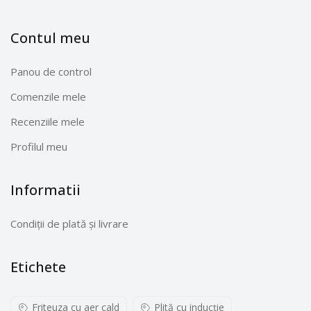
trebuie măcinat. Capacitatea unei râșnițe este de 150
ml, așa că nu trebuie să vă faceți griji cu privire la
Contul meu
reumplerea regulată a acestora. Încărcați dispozitivul
cu un cablu USB și după 2,5 ore puteți utiliza pe deplin
Panou de control
funcțiile sale. Nu există nimic mai gustos decât
Comenzile mele
condimentele și ierburile proaspăt măcinate.
Recenziile mele
Profilul meu
Informatii
Condiții de plată și livrare
Etichete
Friteuza cu aer cald
Plită cu inducţie