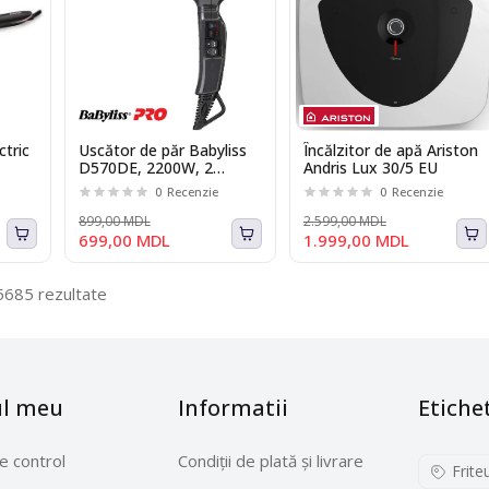
ctric
Uscător de păr Babyliss
Încălzitor de apă Ariston
D570DE, 2200W, 2
Andris Lux 30/5 EU
viteze, 3 trepte
0
Recenzie
0
Recenzie
temperatura
899,00 MDL
2.599,00 MDL
699,00 MDL
1.999,00 MDL
5685 rezultate
ul meu
Informatii
Etiche
e control
Condiții de plată și livrare
Frite