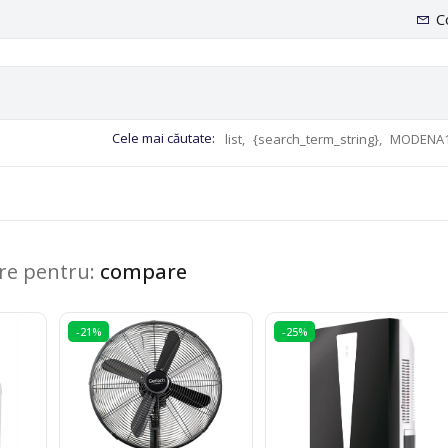
C
Cele mai căutate:
list,
{search_term_string},
MODENA1
are pentru:
compare
-21%
-25%