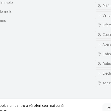
le mele
Plită
le mele
Venti
 meu
Ofert
Cupto
Apara
Cafe
Robo
Elect
Aspir
cookie-uri pentru a vă oferi cea mai bună
Re
ostru.