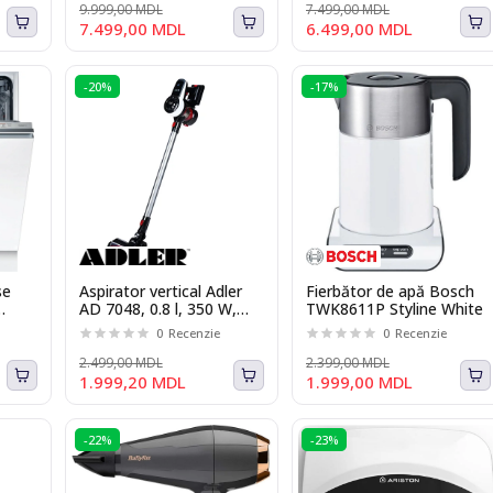
9.999,00 MDL
7.499,00 MDL
7.499,00 MDL
6.499,00 MDL
-20%
-17%
se
Aspirator vertical Adler
Fierbător de apă Bosch
AD 7048, 0.8 l, 350 W,
TWK8611P Styline White
 8
Turbo
0
Recenzie
0
Recenzie
2.499,00 MDL
2.399,00 MDL
1.999,20 MDL
1.999,00 MDL
-22%
-23%