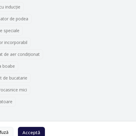
 cu inducţie
lator de podea
e speciale
r incorporabil
t de aer condiționat
a boabe
t de bucatarie
rocasnice mici
atoare
fuză
Acceptă