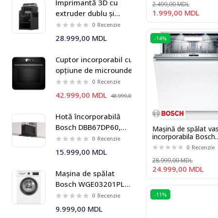
Imprimantă 3D cu
reglabil
Masini de tuns iarba
2.499,00 MDL
1.999,00 MDL
extruder dublu și
sistem multi-material
0
Recenzie
AMS 2 Pro Bambu Lab
28.999,00 MDL
-14%
X2D Combo
Cuptor incorporabil cu
opțiune de microunde
Bosch HMG778NB1 Seria I
0
Recenzie
8
42.999,00 MDL
48.999,00 MDL
Hotă încorporabilă
Bosch DBB67DP60,
Mașină de spălat va
incorporabila Bosch
699 m³/h, 60 cm,
0
Recenzie
SMV8YCX02E Seria I
0
Recenzie
negru mat, Seria I 6
15.999,00 MDL
28.999,00 MDL
24.999,00 MDL
Mașina de spălat
Bosch WGE03201PL 8
kg 1200 rpm Seria I 4
-11%
0
Recenzie
9.999,00 MDL