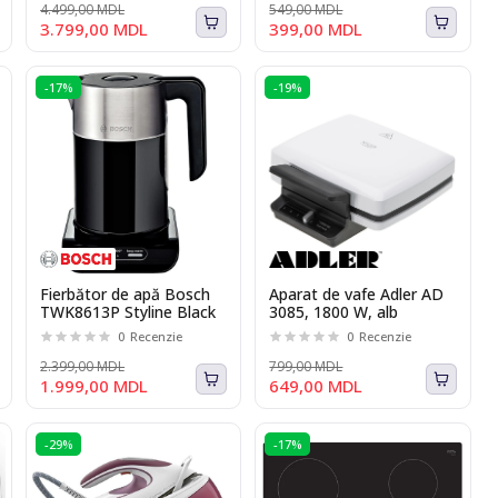
4.499,00 MDL
549,00 MDL
3.799,00 MDL
399,00 MDL
-17%
-19%
Fierbător de apă Bosch
Aparat de vafe Adler AD
TWK8613P Styline Black
3085, 1800 W, alb
0
Recenzie
0
Recenzie
2.399,00 MDL
799,00 MDL
1.999,00 MDL
649,00 MDL
-29%
-17%