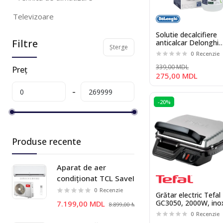
Televizoare
Solutie decalcifiere
Produse pentru frumusete si
Filtre
anticalcar Delonghi
sanatate
Șterge
DLSC500
0
Recenzie
Tehnică pentru casă
339,00 MDL
Preț
275,00 MDL
Accesorii pentru încorporabile si
electrocasnice
-20%
Tehnică audio
Mărfuri pentru casă și birou
Produse recente
Produse pentru animale domestice
Aparat de aer
Gadget-uri
condiționat TCL SaveIN
TAC-09CHSD/ZG11I
Sport si turism
0
Recenzie
Grătar electric Tefal
Inverter wi-fi
GC3050, 2000W, ino
7.199,00 MDL
8.899,00 MDL
Mobila
Plăci antiadezive
0
Recenzie
detașabile, Termost