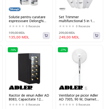
Solutie pentru curatare
Set Trimmer
espressoare Delonghi
multifunctional 5 in 1
DLSC550 Eco MultiClean
Camry CR 2935
0
Recenzie
0
Recenzie
250 ml
199,00 MDL
299,00 MDL
135,00 MDL
249,00 MDL
-16%
-27%
Racitor de vinuri Adler AD
Ventilator pe picior Adler
8083, Capacitate 12
AD 7305, 90 W, Diametru
sticle sau 33L, Iluminare
40 cm, 3 trepte de
0
Recenzie
0
Recenzie
Interioara, Touch
viteza, functie de oscilare