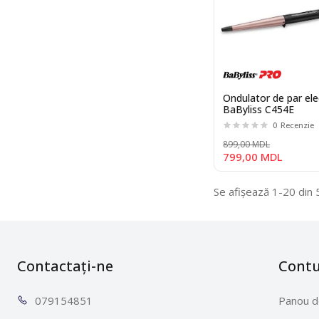
Ondulator de par ele
BaByliss C454E
0
Recenzie
899,00 MDL
799,00 MDL
Se afișează 1-20 din 
Contactați-ne
Cont
0791
54851
Panou d