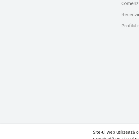
Comenzi
Recenzii
Profilul
Site-ul web utilizează 
Copyright ©
Technodom
2026. All rights reserved.
experiență pe site-ul n