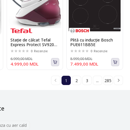
Stație de călcat Tefal
Plită cu inducție Bosch
Express Protect SV9201,
PUE611BB5E
2800 W, 7.5 bari
0
Recenzie
0
Recenzie
6.999,00 MDL
8.999,00 MDL
4.999,00 MDL
7.499,00 MDL
1
2
3
...
285
te
uza cu aer cald