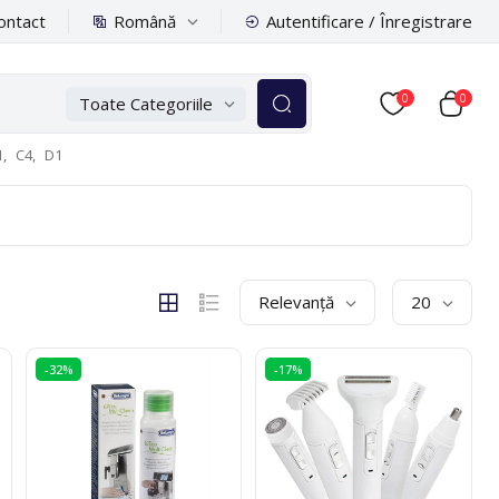
Română
ontact
Autentificare / Înregistrare
0
0
Toate Categoriile
,
C4,
D1
Relevanță
20
-32%
-17%