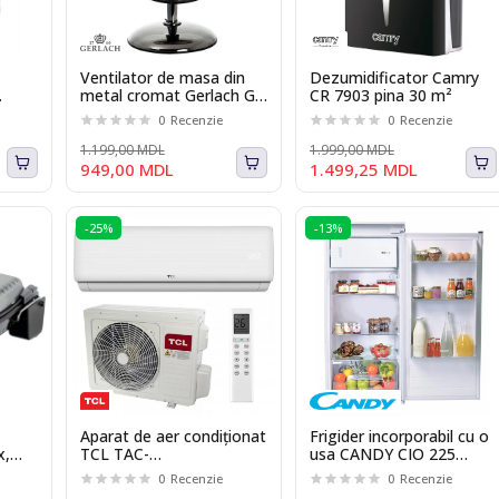
Ventilator de masa din
Dezumidificator Camry
metal cromat Gerlach GL
CR 7903 pina 30 m²
7327, 100 W, Diametru
0
Recenzie
0
Recenzie
40 cm, 3 trepte de
viteza, functie de oscilare
1.199,00 MDL
1.999,00 MDL
949,00 MDL
1.499,25 MDL
-25%
-13%
Aparat de aer condiționat
Frigider incorporabil cu o
x,
TCL TAC-
usa CANDY CIO 225
12CHSD/XAB1IN Inverter
EE/N, 179 l, H 122 cm,
0
Recenzie
0
Recenzie
at
R32
clasa F, alb