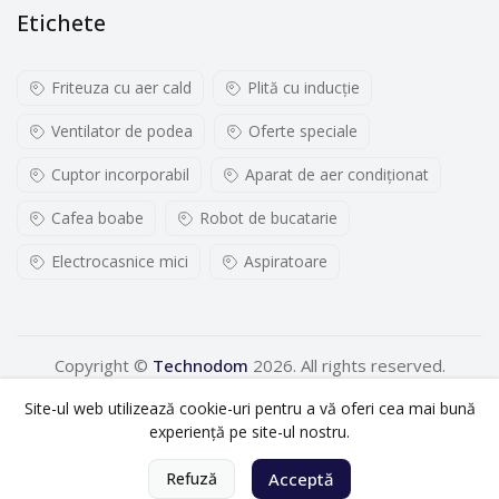
Etichete
Friteuza cu aer cald
Plită cu inducţie
Ventilator de podea
Oferte speciale
Cuptor incorporabil
Aparat de aer condiționat
Cafea boabe
Robot de bucatarie
Electrocasnice mici
Aspiratoare
Copyright ©
Technodom
2026. All rights reserved.
Site-ul web utilizează cookie-uri pentru a vă oferi cea mai bună
experiență pe site-ul nostru.
0
Refuză
Acceptă