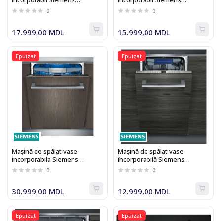
incorporabil Siemens
incorporabil Siemens
BF634LGS1
BF634RGS1
0
0
17.999,00 MDL
15.999,00 MDL
Epuizat
Epuizat
Mașină de spălat vase
Maşină de spălat vase
incorporabila Siemens
încorporabilă Siemens
SN678X36UE
SR636X03ME
0
0
30.999,00 MDL
12.999,00 MDL
Epuizat
Epuizat