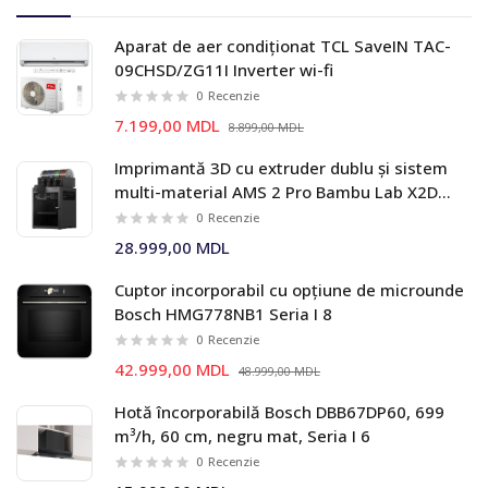
Aparat de aer condiționat TCL SaveIN TAC-
09CHSD/ZG11I Inverter wi-fi
0
Recenzie
7.199,00 MDL
8.899,00 MDL
Imprimantă 3D cu extruder dublu și sistem
multi-material AMS 2 Pro Bambu Lab X2D
Combo
0
Recenzie
28.999,00 MDL
Cuptor incorporabil cu opțiune de microunde
Bosch HMG778NB1 Seria I 8
0
Recenzie
42.999,00 MDL
48.999,00 MDL
Hotă încorporabilă Bosch DBB67DP60, 699
m³/h, 60 cm, negru mat, Seria I 6
0
Recenzie