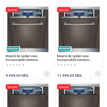
Epuizat
Epuizat
Maşină de spălat vase
Maşină de spălat vase
încorporabilă Siemens
încorporabilă Siemens
SN636X01KE
SN636X03ME
0
0
9.699,00 MDL
11.999,00 MDL
Epuizat
Epuizat