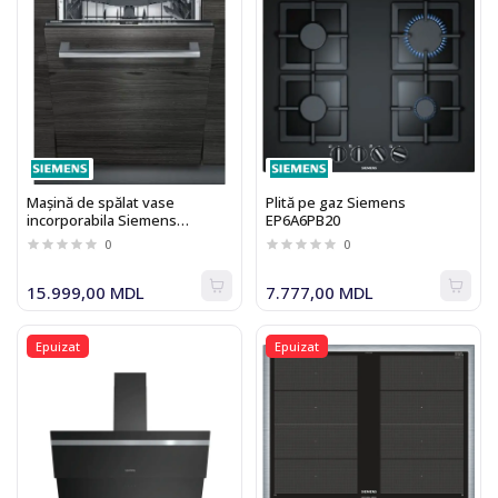
Mașină de spălat vase
Plită pe gaz Siemens
incorporabila Siemens
EP6A6PB20
SN63HX36VE
0
0
15.999,00 MDL
7.777,00 MDL
Epuizat
Epuizat