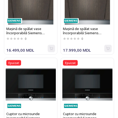
Mașină de spălat vase
Mașină de spălat vase
încorporabilă Siemens
încorporabilă Siemens
SX658D02ME
SN658D02ME
0
0
16.499,00 MDL
17.999,00 MDL
Epuizat
Epuizat
Cuptor cu microunde
Cuptor cu microunde