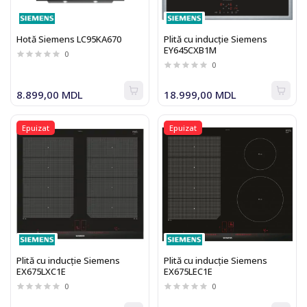
Hotă Siemens LC95KA670
Plită cu inducție Siemens
EY645CXB1M
0
0
8.899,00 MDL
18.999,00 MDL
Epuizat
Epuizat
Plită cu inducție Siemens
Plită cu inducție Siemens
EX675LXC1E
EX675LEC1E
0
0