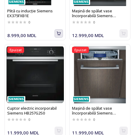
Plită cu inducție Siemens
Maşină de spălat vase
EX375FXB1E
încorporabilă Siemens
SR636X00ME
0
0
8.999,00 MDL
12.999,00 MDL
Epuizat
Epuizat
Cuptor electric incorporabil
Maşină de spălat vase
Siemens HB257G2S0
încorporabilă Siemens
SN636X01ME
0
0
11.999,00 MDL
11.999,00 MDL