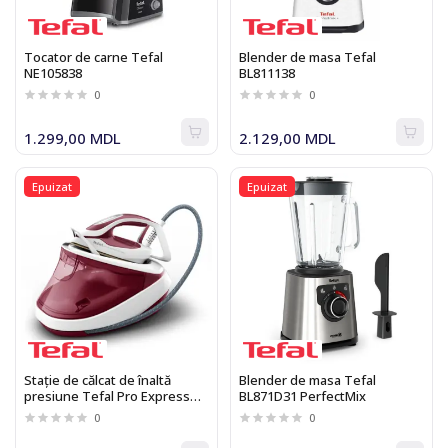
Tocator de carne Tefal
Blender de masa Tefal
NE105838
BL811138
0
0
1.299,00 MDL
2.129,00 MDL
Epuizat
Epuizat
Stație de călcat de înaltă
Blender de masa Tefal
presiune Tefal Pro Express
BL871D31 PerfectMix
Ultimate II GV9711E0
0
0