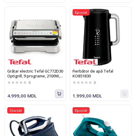
Epuizat
Grătar electric Tefal GC772D30
Fierbător de apă Tefal
Optigrill, 9 programe, 2100W,
KO851830
argintiu-negru
0
0
4.999,00 MDL
1.999,00 MDL
Epuizat
Epuizat