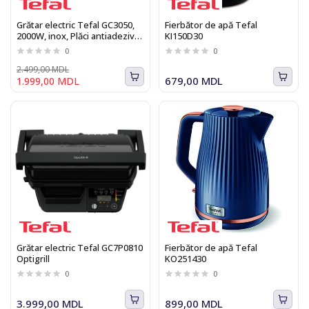
Grătar electric Tefal GC3050,
Fierbător de apă Tefal
2000W, inox, Plăci antiadezive
KI150D30
detașabile, Termostat reglabil
0
0
2.499,00 MDL
679,00 MDL
1.999,00 MDL
Grătar electric Tefal GC7P0810
Fierbător de apă Tefal
Optigrill
KO251430
0
0
3.999,00 MDL
899,00 MDL