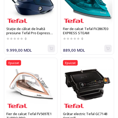
Stație de călcat de înaltă
Fier de calcat Tefal FV2867E0
presiune Tefal Pro Express
EXPRESS STEAM
Vision GV9812E0
0
0
9.999,00 MDL
889,00 MDL
Epuizat
Epuizat
Fier de calcat Tefal FV5697E1
Grătar electric Tefal GC7148