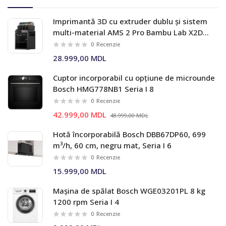
Imprimantă 3D cu extruder dublu și sistem
multi-material AMS 2 Pro Bambu Lab X2D
Combo
0
Recenzie
28.999,00 MDL
Cuptor incorporabil cu opțiune de microunde
Bosch HMG778NB1 Seria I 8
0
Recenzie
42.999,00 MDL
48.999,00 MDL
Hotă încorporabilă Bosch DBB67DP60, 699
m³/h, 60 cm, negru mat, Seria I 6
0
Recenzie
15.999,00 MDL
Mașina de spălat Bosch WGE03201PL 8 kg
1200 rpm Seria I 4
0
Recenzie