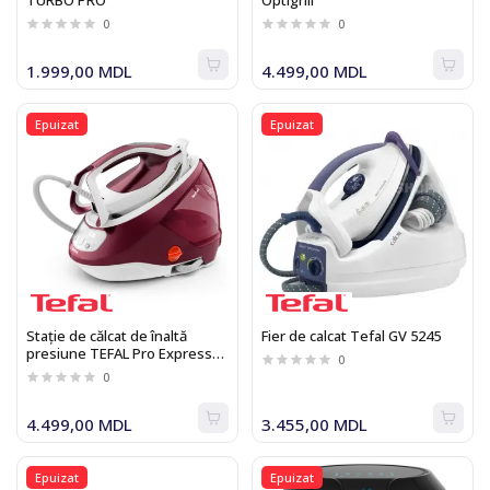
TURBO PRO
Optigrill
0
0
1.999,00 MDL
4.499,00 MDL
Epuizat
Epuizat
Stație de călcat de înaltă
Fier de calcat Tefal GV 5245
presiune TEFAL Pro Express
0
Protect GV9220E0
0
4.499,00 MDL
3.455,00 MDL
Epuizat
Epuizat