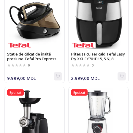
Stație de călcat de înaltă
Friteuza cu aer cald Tefal Easy
presiune Tefal Pro Express
Fry XXL EY701D15, 5.6l, 8
Vision GV9820
functii, negru
0
0
9.999,00 MDL
2.999,00 MDL
Epuizat
Epuizat