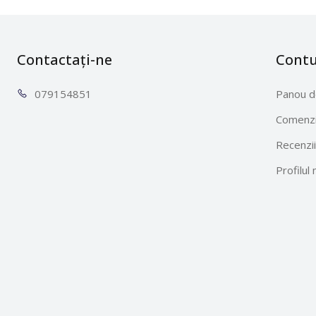
Contactați-ne
Cont
0791
54851
Panou d
Comenzi
Recenzii
Profilul