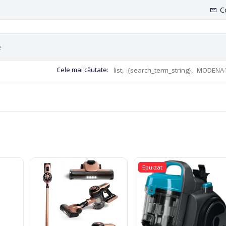
C
Cele mai căutate:
list,
{search_term_string},
MODENA1
Epuizat