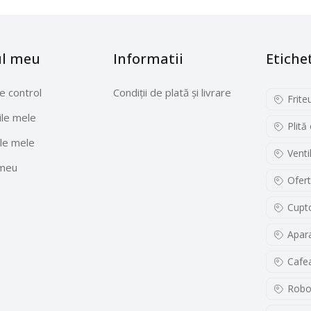
ul meu
Informatii
Etiche
e control
Condiții de plată și livrare
Frite
le mele
Plită
le mele
Venti
 meu
Ofert
Cupto
Apara
Cafe
Robo