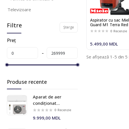
Televizoare
Aspirator cu sac Mie
Produse pentru frumusete si
Filtre
Guard M1 Terra Red
sanatate
Șterge
0
Recenzie
Tehnică pentru casă
Preț
5.499,00 MDL
Accesorii pentru încorporabile si
electrocasnice
Se afișează 1-5 din 5
Tehnică audio
Mărfuri pentru casă și birou
Produse recente
Produse pentru animale domestice
Aparat de aer
Gadget-uri
condiționat
Cooper&Hunter Vital
Sport si turism
0
Recenzie
Plus Inverter
9.999,00 MDL
Mobila