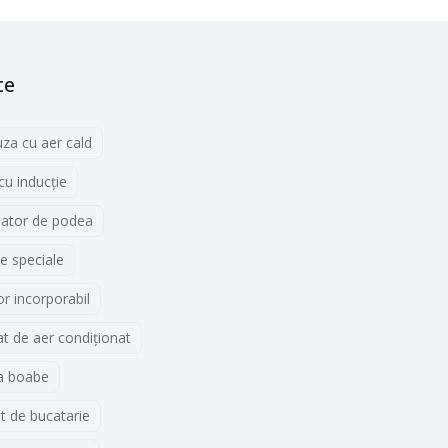
te
uza cu aer cald
 cu inducţie
lator de podea
e speciale
r incorporabil
t de aer condiționat
a boabe
t de bucatarie