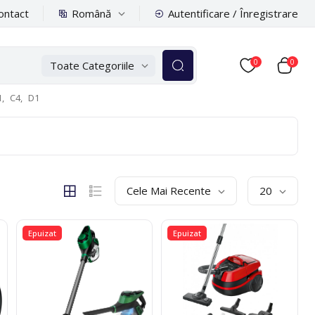
Română
ontact
Autentificare / Înregistrare
0
0
Toate Categoriile
,
C4,
D1
Cele Mai Recente
20
Epuizat
Epuizat