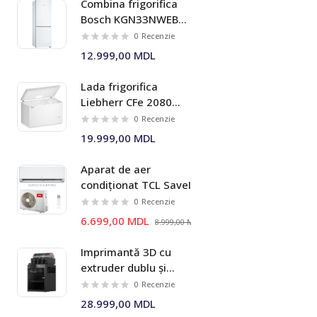
Combina frigorifica
Masini de tuns iarba
Bosch KGN33NWEB
Seria I 2
0
Recenzie
12.999,00 MDL
Lada frigorifica
Liebherr CFe 2080
Pure, 353 l,
0
Recenzie
FrostProtect
19.999,00 MDL
Aparat de aer
condiționat TCL SaveIN
TAC-09CHSD/ZG11I
0
Recenzie
Inverter wi-fi
6.699,00 MDL
8.999,00 MDL
Imprimantă 3D cu
extruder dublu și
sistem multi-material
0
Recenzie
AMS 2 Pro Bambu Lab
28.999,00 MDL
X2D Combo