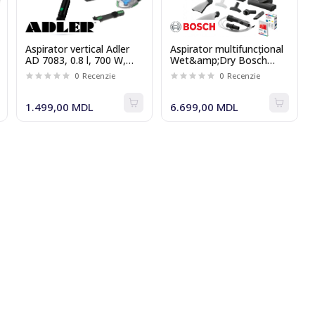
Aspirator vertical Adler
Aspirator multifuncțional
AD 7083, 0.8 l, 700 W,
Wet&amp;Dry Bosch
HEPA 13, verde
BWD421PET, 2100 W,
0
Recenzie
0
Recenzie
filtru Hepa, rosu
1.499,00 MDL
6.699,00 MDL