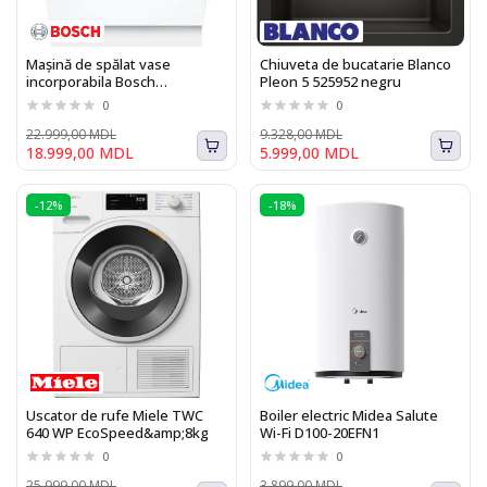
Mașină de spălat vase
Chiuveta de bucatarie Blanco
incorporabila Bosch
Pleon 5 525952 negru
SMV6ZCX10E, 14 seturi, 6
0
0
programe, Zeolith, Home
Connect, 60 cm
22.999,00 MDL
9.328,00 MDL
18.999,00 MDL
5.999,00 MDL
-12%
-18%
Uscator de rufe Miele TWC
Boiler electric Midea Salute
640 WP EcoSpeed&amp;8kg
Wi-Fi D100-20EFN1
0
0
25.999,00 MDL
3.899,00 MDL