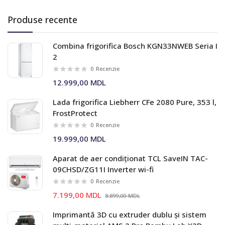
Produse recente
Combina frigorifica Bosch KGN33NWEB Seria I
2
0
Recenzie
12.999,00 MDL
Lada frigorifica Liebherr CFe 2080 Pure, 353 l,
FrostProtect
0
Recenzie
19.999,00 MDL
Aparat de aer condiționat TCL SaveIN TAC-
09CHSD/ZG11I Inverter wi-fi
0
Recenzie
7.199,00 MDL
8.899,00 MDL
Imprimantă 3D cu extruder dublu și sistem