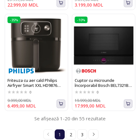
22.999,00 MDL
3.199,00 MDL
-35%
-10%
Friteuza cu aer cald Philips
Cuptor cu microunde
Airfryer Smart XXL HD9876
încorporabil Bosch BEL7321B1
Seria 7000
Seria I 8
0
0
9.999,00 MDL
19.999,00 MDL
6.499,00 MDL
17.999,00 MDL
Se afișează 1-20 din 55 rezultate
1
2
3