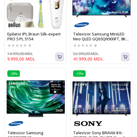
Epilator IPL Braun Silk-expert
Televizor Samsung MiniLED
PRO 5 PL 5154
Neo QLED GQ65QN900FT, 8K,
HDR, 163cm
0
0
14.999,00 MDL
52.999,00 MDL
9.999,00 MDL
41.999,00 MDL
-20%
-19%
Televizor Samsung
Televizor Sony BRAVIA 8 K-