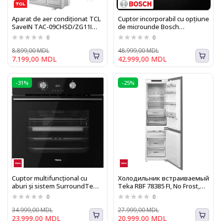
Aparat de aer condiționat TCL
Cuptor incorporabil cu opțiune
SaveIN TAC-09CHSD/ZG11I
de microunde Bosch
Inverter wi-fi
HMG778NB1 Seria I 8
0
0
8.899,00 MDL
48.999,00 MDL
7.199,00 MDL
42.999,00 MDL
-31%
-25%
Cuptor multifuncţional cu
Холодильник встраиваемый
aburi și sistem SurroundTemp
Teka RBF 78385 FI, No Frost,
Teka HLB8550SC
300 л, H 195.5 см, класс E
0
0
34.999,00 MDL
27.999,00 MDL
23.999,00 MDL
20.999,00 MDL