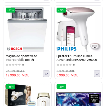
-13%
-22%
Mașină de spălat vase
Epilator IPL Philips Lumea
incorporabila Bosch
Advanced BRI920/00, 250000
SBD6ECX12E Seria I 6
impulsuri luminoase,
0
0
tehnologie SensoAdapt,
trimmer inclus
22.999,00 MDL
8.999,00 MDL
19.999,00 MDL
6.999,00 MDL
-33%
-21%