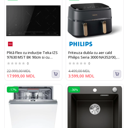
Plită Flex cu inducție Teka IZS
Friteuza dubla cu aer cald
97630 MST BK 90cm si cu
Philips Seria 3000 NA352/00,
funcție SlideCooking
3.0kg, 9.0l, 2750W, negru-auriu
0
0
22.999,00 MDL
4.499,00 MDL
17.999,00 MDL
3.599,00 MDL
-17%
-36%