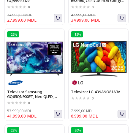
GQ55S90DAE
65XR80, OLED 4K HDR Google
TV
0
0
34.999,00 MDL
42.999,00 MDL
27.999,00 MDL
34.999,00 MDL
-22%
-13%
Televizor Samsung
Televizor LG 43NANO81A3A
GQ65QN900FT, Neo QLED,
0
Ultra HD, 8K Smart, Vision AI,
0
HDR, 163 cm (2025)
53.999,00 MDL
7.999,00 MDL
41.999,00 MDL
6.999,00 MDL
-22%
-20%