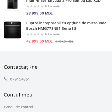
multi-material AMS 2 Pro Bambu Lab X2D
Combo
0
Recenzie
28.999,00 MDL
Cuptor incorporabil cu opțiune de microunde
Bosch HMG778NB1 Seria I 8
0
Recenzie
42.999,00 MDL
48.999,00 MDL
Contactați-ne
0791
54851
Contul meu
Panou de control