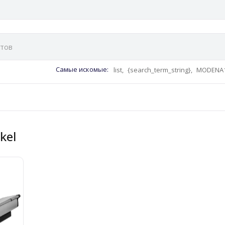
Самые искомые:
list,
{search_term_string},
MODENA1
rkel