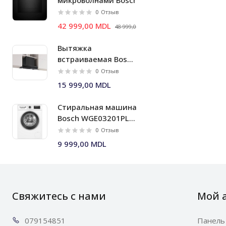
микроволнами Bosch
HMG778NB1 Серия I 8
0
Отзыв
42 999,00 MDL
48 999,00 MDL
Вытяжка
встраиваемая Bosch
DBB67DP60, 699
0
Отзыв
m³/h, 60 см, черный
15 999,00 MDL
матовый, Серия I 6
Стиральная машина
Bosch WGE03201PL 8
кг 1200 об/мин.
0
Отзыв
Серия I 4
9 999,00 MDL
Свяжитесь с нами
Мой 
0791
54851
Панель