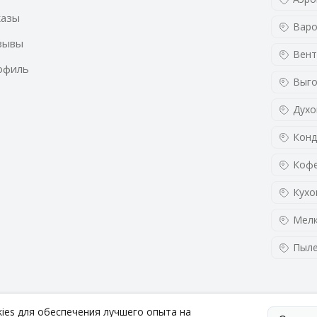
казы
Варо
зывы
Вент
офиль
Выго
Духо
Конд
Кофе
Кухо
Мелк
Пыл
kies для обеспечения лучшего опыта на