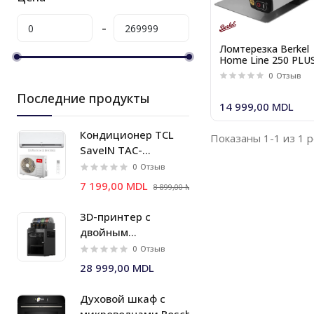
Ломтерезка Berkel
Home Line 250 PLU
черный
0
Отзыв
Последние продукты
14 999,00 MDL
Кондиционер TCL
Показаны 1-1 из 1 
SaveIN TAC-
09CHSD/ZG11I Inverter
0
Отзыв
wi-fi
7 199,00 MDL
8 899,00 MDL
3D-принтер с
двойным
экструдером и
0
Отзыв
многоматериальной
28 999,00 MDL
системой AMS 2 Pro
Bambu Lab X2D
Духовой шкаф c
Combo