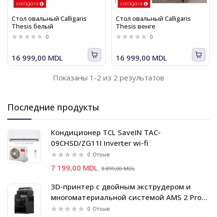
Стол овальный Calligaris
Стол овальный Calligaris
Thesis белый
Thesis венге
0
0
16 999,00 MDL
16 999,00 MDL
Показаны 1-2 из 2 результатов
Последние продукты
Кондиционер TCL SaveIN TAC-
09CHSD/ZG11I Inverter wi-fi
0
Отзыв
7 199,00 MDL
8 899,00 MDL
3D-принтер с двойным экструдером и
многоматериальной системой AMS 2 Pro
Bambu Lab X2D Combo
0
Отзыв