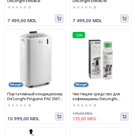
DeLonghi EN640.B
DeLonghi EN640.W
0
0
7 499,00 MDL
7 499,00 MDL
-32%
Портативный кондиционер
Чистящее средство для
De'Longhi Pinguino PAC EM77,
кофемашины DeLonghi
9000 BTU, A++/A+
DLSC550 Eco MultiClean
0
0
199,00 MDL
10 999,00 MDL
135,00 MDL