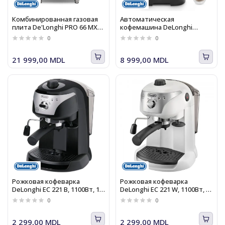
Комбинированная газовая
Автоматическая
плита De'Longhi PRO 66 MXL
кофемашина DeLonghi
PZ
Magnifica Evo ECAM 292.33.SB
0
0
21 999,00 MDL
8 999,00 MDL
Рожковая кофеварка
Рожковая кофеварка
DeLonghi EC 221 B, 1100Вт, 15
DeLonghi EC 221 W, 1100Вт, 15
бар, система капучино,
бар, система капучино,
0
0
черно-серебристый
белый-серебристый
2 299,00 MDL
2 299,00 MDL