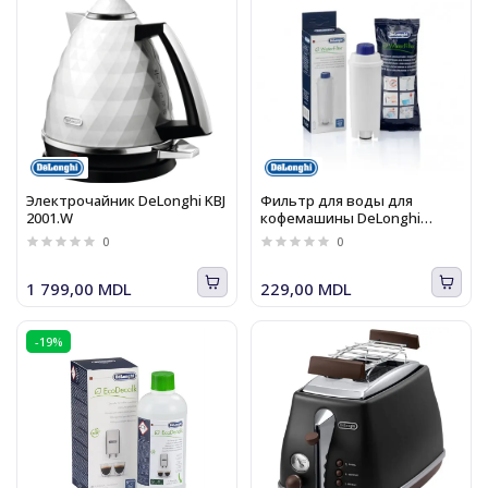
Электрочайник DeLonghi KBJ
Фильтр для воды для
2001.W
кофемашины DeLonghi
DLSC002
0
0
1 799,00 MDL
229,00 MDL
-19%