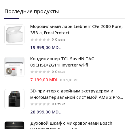
Последние продукты
Морозильный ларь Liebherr CFe 2080 Pure,
353 л, FrostProtect
0
Отзыв
19 999,00 MDL
Кондиционер TCL SaveIN TAC-
09CHSD/ZG11I Inverter wi-fi
0
Отзыв
7 199,00 MDL
8 899,00 MDL
3D-принтер с двойным экструдером и
многоматериальной системой AMS 2 Pro
Bambu Lab X2D Combo
0
Отзыв
28 999,00 MDL
Духовой шкаф c микроволнами Bosch