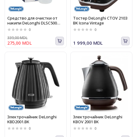
Средство для очистки от
Тостер DeLonghi CTOV 2103
накипи DeLonghi DLSC500
BK Icona Vintage
EcoDecalk
0
0
339,00 MDL
1 999,00 MDL
275,00 MDL
Электрочайник DeLonghi
Электрочайник DeLonghi
KBD2001.BK
KBOV 2001 BK
0
0