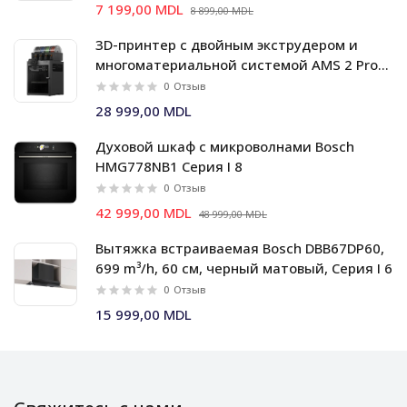
7 199,00 MDL
8 899,00 MDL
3D-принтер с двойным экструдером и
многоматериальной системой AMS 2 Pro
Bambu Lab X2D Combo
0
Отзыв
28 999,00 MDL
Духовой шкаф c микроволнами Bosch
HMG778NB1 Серия I 8
0
Отзыв
42 999,00 MDL
48 999,00 MDL
Вытяжка встраиваемая Bosch DBB67DP60,
699 m³/h, 60 см, черный матовый, Серия I 6
0
Отзыв
15 999,00 MDL