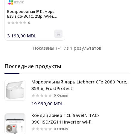
Беспроводная IP Камера
Ezviz CS-BC1C, 2Mp, Wi-Fi,
Аккумулятор 7800 мАч,
0
Встроенная память 32 ГБ
3 199,00 MDL
Показаны 1-1 из 1 результатов
Последние продукты
Морозильный ларь Liebherr CFe 2080 Pure,
353 л, FrostProtect
0
Отзыв
19 999,00 MDL
Кондиционер TCL SaveIN TAC-
09CHSD/ZG11I Inverter wi-fi
0
Отзыв