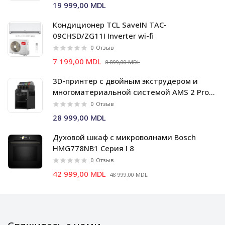
19 999,00 MDL
Кондиционер TCL SaveIN TAC-
09CHSD/ZG11I Inverter wi-fi
0
Отзыв
7 199,00 MDL
8 899,00 MDL
3D-принтер с двойным экструдером и
многоматериальной системой AMS 2 Pro
Bambu Lab X2D Combo
0
Отзыв
28 999,00 MDL
Духовой шкаф c микроволнами Bosch
HMG778NB1 Серия I 8
0
Отзыв
42 999,00 MDL
48 999,00 MDL