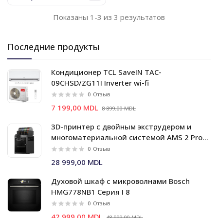
Показаны 1-3 из 3 результатов
Последние продукты
Кондиционер TCL SaveIN TAC-
09CHSD/ZG11I Inverter wi-fi
0
Отзыв
7 199,00 MDL
8 899,00 MDL
3D-принтер с двойным экструдером и
многоматериальной системой AMS 2 Pro
Bambu Lab X2D Combo
0
Отзыв
28 999,00 MDL
Духовой шкаф c микроволнами Bosch
HMG778NB1 Серия I 8
0
Отзыв
42 999,00 MDL
48 999,00 MDL